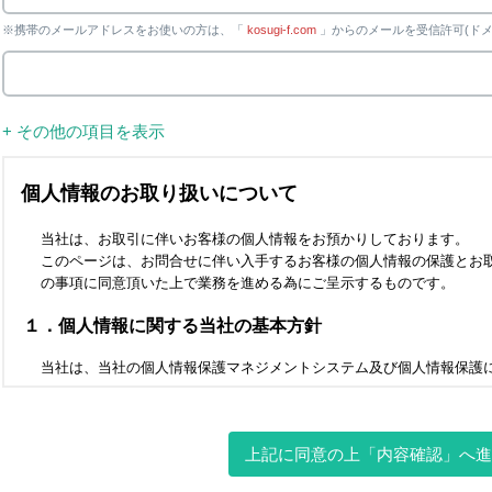
※携帯のメールアドレスをお使いの方は、「
kosugi-f.com
」からのメールを受信許可(ドメ
+ その他の項目を表示
上記に同意の上「内容確認」へ進