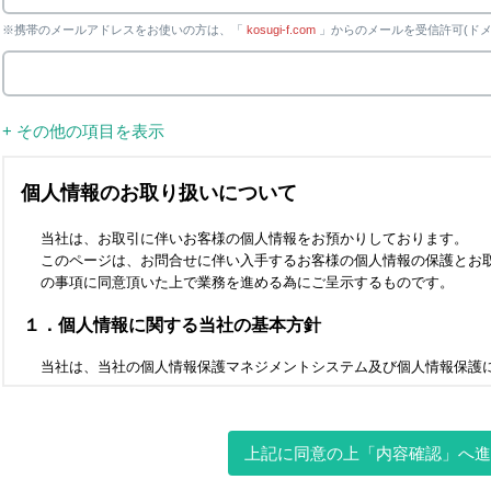
※携帯のメールアドレスをお使いの方は、「
kosugi-f.com
」からのメールを受信許可(ドメ
+ その他の項目を表示
上記に同意の上「内容確認」へ進