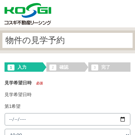
物件の見学予約
入力
確認
完了
1
2
3
見学希望日時
必須
見学希望日時
第1希望