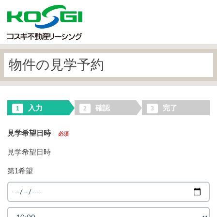
物件の見学予約
入力
確認
完了
1
2
3
見学希望日時
必須
見学希望日時
第1希望