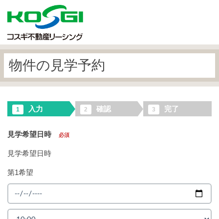
物件の見学予約
入力
確認
完了
1
2
3
見学希望日時
必須
見学希望日時
第1希望