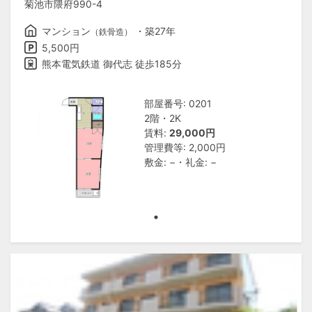
菊池市隈府990-4
マンション
・築27年
（鉄骨造）
5,500円
熊本電気鉄道 御代志 徒歩185分
部屋番号: 0201
2階・2K
賃料:
29,000円
管理費等: 2,000円
敷金: −・礼金: −