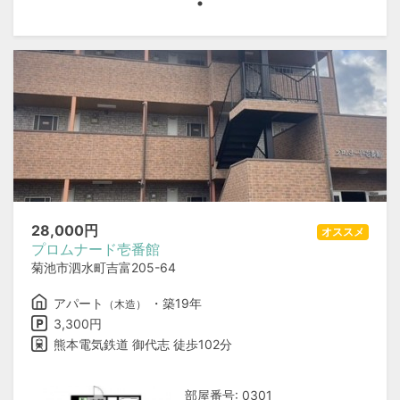
28,000
円
オススメ
プロムナード壱番館
菊池市泗水町吉富205-64
アパート
・築19年
（木造）
3,300円
熊本電気鉄道 御代志 徒歩102分
部屋番号: 0301