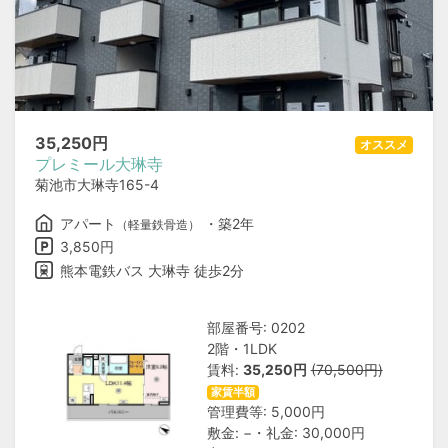
35,250
円
オススメ
プレミール大琳寺
菊池市大琳寺165-4
アパート
・築2年
（軽量鉄骨造）
3,850円
熊本電鉄バス 大琳寺 徒歩2分
部屋番号: 0202
2階・1LDK
賃料:
35,250円
(70,500円)
家賃半額
管理費等: 5,000円
敷金: −・礼金: 30,000円