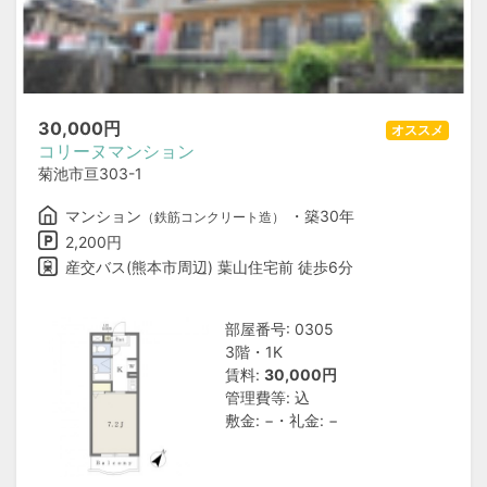
30,000
円
オススメ
コリーヌマンション
菊池市亘303-1
マンション
・築30年
（鉄筋コンクリート造）
2,200円
産交バス(熊本市周辺) 葉山住宅前 徒歩6分
部屋番号: 0305
3階・1K
賃料:
30,000円
管理費等: 込
敷金: −・礼金: −