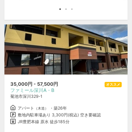
35,000
円 -
57,500
円
オススメ
ファミール深川A・B
菊池市深川329-1
アパート
・築26年
（木造）
敷地内駐車場あり 3,300円(税込) 空き要確認
JR豊肥本線 原水 徒歩185分