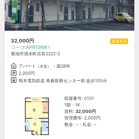
32,000
円
オススメ
コーポAPR1998 Ⅰ
菊池市泗水町吉富2222-2
アパート
・築28年
（木造）
2,200円
熊本電気鉄道 再春医療センター前 徒歩105分
部屋番号: 0101
1階・1K
賃料:
32,000円
管理費等: 2,000円
敷金: −・礼金: −