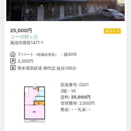
25,000
円
オススメ
コーポ桜ヶ丘
菊池市隈府1471-1
アパート
・築40年
（軽量鉄骨造）
3,300円
熊本電気鉄道 御代志 徒歩196分
部屋番号: 0201
2階・1K
賃料:
25,000円
管理費等: 2,000円
敷金: −・礼金: −