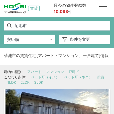
只今の物件登録数
10,093
件
菊池市の賃貸住宅[アパート・マンション、一戸建て]情報
建物の種別:
アパート
マンション
戸建て
こだわり条件:
ペット可（イヌ）
ペット可（ネコ）
新築
1LDK
2LDK
3LDK