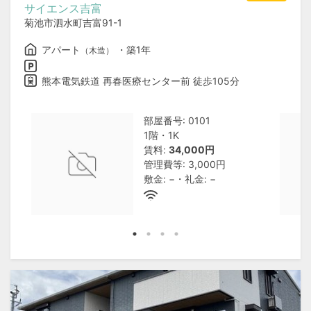
サイエンス吉富
菊池市泗水町吉富91-1
アパート
・築1年
（木造）
熊本電気鉄道 再春医療センター前 徒歩105分
部屋番号: 0101
1階・1K
賃料:
34,000円
管理費等: 3,000円
敷金: −・礼金: −