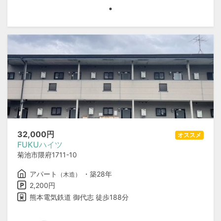
32,000
円
オススメ
FUKUハイツ
菊池市隈府1711-10
アパート
・築28年
（木造）
2,200円
熊本電気鉄道 御代志 徒歩188分