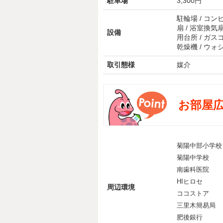
駐車場
3,300円
駐輪場 / コンビ
扇 / 浴室換気扇
設備
用台所 / ガスコ
乾燥機 / ウォ
取引態様
媒介
お部屋
菊陽中部小学校
菊陽中学校
南歯科医院
HIヒロセ
周辺環境
ココストア
三里木簡易局
肥後銀行