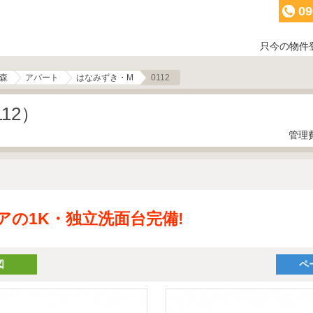
09
只今の物件
森
アパート
はなみずき・M
0112
12）
管理費
アの1K・独立洗面台完備!
図
ペ