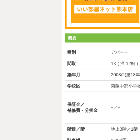
概要
種別
アパート
間取
1K ( 洋 12帖 )
築年月
2008/2(築18年
学校区
菊陽中部小学校
保証金／
−／−
補修費・分担金
階建／階
地上3階／1階