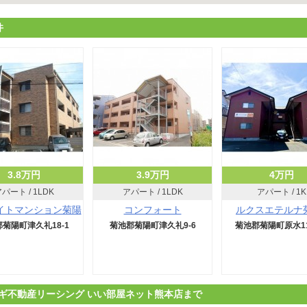
件
3.8万円
3.9万円
4万円
パート / 1LDK
アパート / 1LDK
アパート / 1K
イトマンション菊陽
コンフォート
ルクスエテルナ
菊陽町津久礼18-1
菊池郡菊陽町津久礼9-6
菊池郡菊陽町原水11
ギ不動産リーシング いい部屋ネット熊本店まで