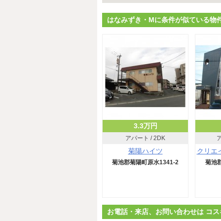
はなみずき・Mに条件が似ている物
3.3万円
アパート / 2DK
ア
菊陽ハイツ
クリエ
菊池郡菊陽町原水1341-2
菊池郡
お電話・来店、お問い合わせは コス