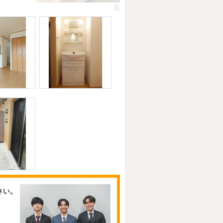
反転
さい。