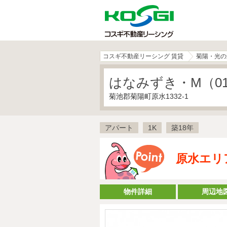
コスギ不動産リーシング 賃貸
菊陽・光の
はなみずき・M（01
菊池郡菊陽町原水1332-1
アパート
1K
築18年
原水エリ
物件詳細
周辺地