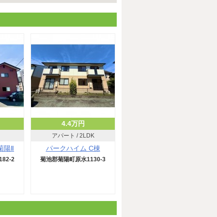
4.4万円
アパート / 2LDK
菊陽Ⅱ
パークハイム C棟
82-2
菊池郡菊陽町原水1130-3