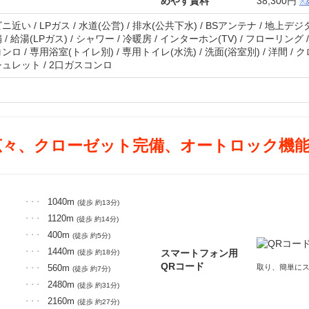
めやす賃料
38,300円
※
ニ近い / LPガス / 水道(公営) / 排水(公共下水) / BSアンテナ / 地上
 / 給湯(LPガス) / シャワー / 冷暖房 / インターホン(TV) / フローリング
ンロ / 専用浴室(トイレ別) / 専用トイレ(水洗) / 洗面(浴室別) / 洋間 /
シュレット / 2口ガスコンロ
広々、クローゼット完備、オートロック機能
1040m
・・・
(徒歩 約13分)
1120m
・・・
(徒歩 約14分)
400m
・・・
(徒歩 約5分)
1440m
スマートフォン用
・・・
(徒歩 約18分)
QRコード
560m
取り、簡単に
・・・
(徒歩 約7分)
2480m
・・・
(徒歩 約31分)
2160m
・・・
(徒歩 約27分)