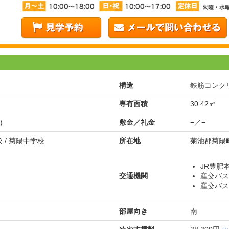
構造
鉄筋コンク
専有面積
30.42㎡
)
敷金／礼金
−／−
 / 菊陽中学校
所在地
菊池郡菊陽町
JR豊肥本
交通機関
産交バス
産交バス
部屋向き
南