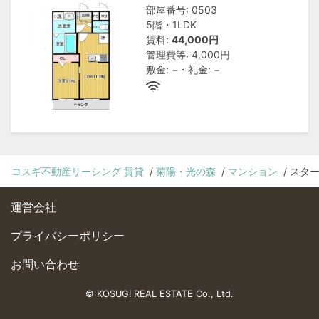
部屋番号: 0503
5階・1LDK
賃料:
44,000円
管理費等: 4,000円
敷金: −・礼金: −
コスギ不動産リーシング 賃貸
菊陽・光の森
マンション
スタ
運営会社
プライバシーポリシー
お問い合わせ
© KOSUGI REAL ESTATE Co., Ltd.