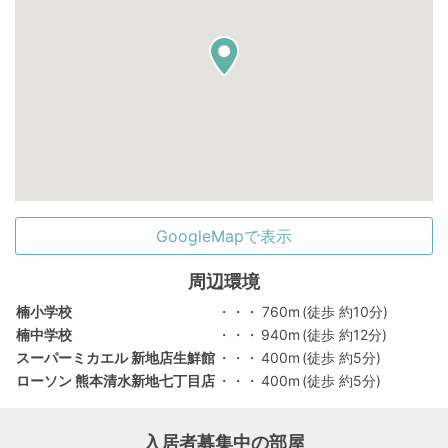
GoogleMapで表示
周辺環境
楠小学校
・・・
760m
(徒歩 約10分)
楠中学校
・・・
940m
(徒歩 約12分)
スーパーミカエル 新地店生鮮館
・・・
400m
(徒歩 約5分)
ローソン 熊本清水新地七丁目店
・・・
400m
(徒歩 約5分)
入居者募集中の部屋