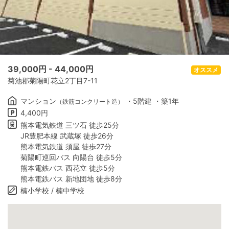
39,000
円 -
44,000
円
オススメ
菊池郡菊陽町花立2丁目7-11
マンション
・5階建 ・築1年
（鉄筋コンクリート造）
4,400円
熊本電気鉄道 三ツ石 徒歩25分
JR豊肥本線 武蔵塚 徒歩26分
熊本電気鉄道 須屋 徒歩27分
菊陽町巡回バス 向陽台 徒歩5分
熊本電鉄バス 西花立 徒歩5分
熊本電鉄バス 新地団地 徒歩8分
楠小学校 / 楠中学校