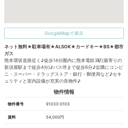
GoogleMapで表示
ネット無料★駐車場有★ALSOK★カードキー★BS★都市
ガス
熊本環状道路近く♪徒歩14分圏内に熊本電鉄3駅(最寄りの
新須屋駅まで徒歩4分)♪バス停まで徒歩6分♪近隣にコンビ
ニ・スーパー・ドラッグストア・銀行・郵便局など♪セキ
ュリティと室内設備が充実の良物件♪
物件情報
物件番号
91033-0103
賃料
54,000円