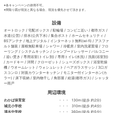
※各キャンペーンの併用不可。
※間取り図が現況と異なる場合、現況を優先させて頂きます。
設備
オートロック / 宅配ボックス / 駐輪場 / コンビニ近い / 都市ガス /
水道(公営) / 排水(公共下水) / 集合ポスト / ホームセキュリティ /
BSアンテナ / 地上デジタル / インターネット無料(wi-fi) / アスファ
ルト舗装 / 屋根無駐車場 / シャワー / 冷暖房 / 室内洗濯置場 / フロ
ーリング / システムキッチン / シャンプードレッサー / バルコニー
/ 追い焚き / 専用浴室(トイレ別) / 専用トイレ(水洗) / 洗面(浴室別)
/ カードキー / 洋間 / クローゼット / シューズボックス / 浴室乾燥
機 / ウオームレット / ウォシュレット / ペアガラスサッシ / 3口ガ
スコンロ / 対面カウンターキッチン / モニター付インターホン(カ
ラー) / 床下収納 / 室内物干し / 角部屋 / 給湯(都市ガス) / シャッタ
ー雨戸
周辺環境
わかば保育室
・・・
130m
(徒歩 約2分)
城北小学校
・・・
310m
(徒歩 約4分)
清水中学校
・・・
360m
(徒歩 約5分)