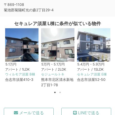
〒869-1108
菊池郡菊陽町光の森2丁目29-4
セキュレア須屋 L棟に条件が似ている物件
5.1万円
5万円 - 5.1万円
5.4万円 - 5.9万円
アパート / 1LDK
アパート / 2LDK
アパート / 1SLDK
ウィルモア須屋 B棟
セジュールトキ
セキュレア須屋 E棟
合志市須屋410-3
熊本市北区清水新地
合志市須屋52-50
2丁目1-78
メールで送る
LINEで送る