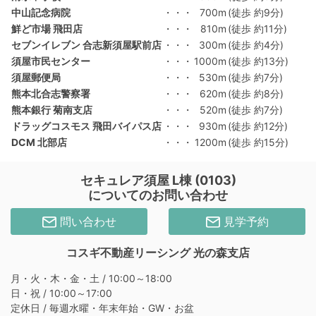
中山記念病院
・・・
700m
(徒歩 約9分)
鮮ど市場 飛田店
・・・
810m
(徒歩 約11分)
セブンイレブン 合志新須屋駅前店
・・・
300m
(徒歩 約4分)
須屋市民センター
・・・
1000m
(徒歩 約13分)
須屋郵便局
・・・
530m
(徒歩 約7分)
熊本北合志警察署
・・・
620m
(徒歩 約8分)
熊本銀行 菊南支店
・・・
520m
(徒歩 約7分)
ドラッグコスモス 飛田バイパス店
・・・
930m
(徒歩 約12分)
DCM 北部店
・・・
1200m
(徒歩 約15分)
セキュレア須屋 L棟 (0103)
についてのお問い合わせ
問い合わせ
見学予約
コスギ不動産リーシング 光の森支店
月・火・木・金・土 / 10:00～18:00
日・祝 / 10:00～17:00
定休日 / 毎週水曜・年末年始・GW・お盆