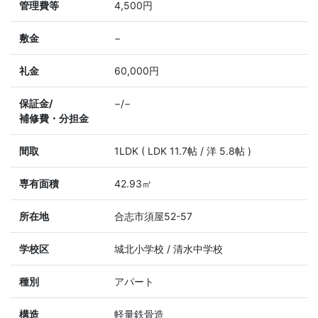
管理費等
4,500円
敷金
−
礼金
60,000円
保証金/
−/−
補修費・分担金
間取
1LDK ( LDK 11.7帖 / 洋 5.8帖 )
専有面積
42.93㎡
所在地
合志市須屋52-57
学校区
城北小学校 / 清水中学校
種別
アパート
構造
軽量鉄骨造