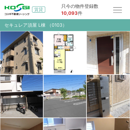
只今の物件登録数
10,093
件
セキュレア須屋 L棟 （0103）