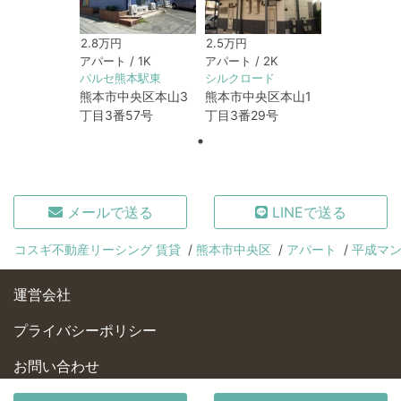
2.8万円
2.5万円
アパート / 1K
アパート / 2K
パルセ熊本駅東
シルクロード
熊本市中央区本山3
熊本市中央区本山1
丁目3番57号
丁目3番29号
メールで送る
LINEで送る
コスギ不動産リーシング 賃貸
熊本市中央区
アパート
平成マ
運営会社
プライバシーポリシー
お問い合わせ