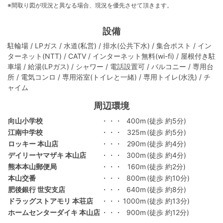
※間取り図が現況と異なる場合、現況を優先させて頂きます。
設備
駐輪場 / LPガス / 水道(私営) / 排水(公共下水) / 集合ポスト / イン
ターネット(NTT) / CATV / インターネット無料(wi-fi) / 屋根付き駐
車場 / 給湯(LPガス) / シャワー / 電話設置可 / バルコニー / 専用台
所 / 電気コンロ / 専用浴室(トイレと一緒) / 専用トイレ(水洗) / チ
ャイム
周辺環境
向山小学校
・・・
400m
(徒歩 約5分)
江南中学校
・・・
325m
(徒歩 約5分)
ロッキー 本山店
・・・
290m
(徒歩 約4分)
デイリーヤマザキ 本山店
・・・
300m
(徒歩 約4分)
熊本本山郵便局
・・・
160m
(徒歩 約2分)
本山交番
・・・
800m
(徒歩 約10分)
肥後銀行 世安支店
・・・
640m
(徒歩 約8分)
ドラッグストアモリ 本荘店
・・・
1000m
(徒歩 約13分)
ホームセンターダイキ 本山店
・・・
900m
(徒歩 約12分)