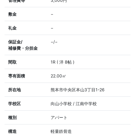
管理費等
3,000円
敷金
−
礼金
−
保証金/
−/−
補修費・分担金
間取
1R ( 洋 8帖 )
専有面積
22.00㎡
所在地
熊本市中央区本山3丁目1-26
学校区
向山小学校 / 江南中学校
種別
アパート
構造
軽量鉄骨造