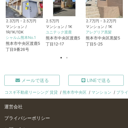
2.3万円 - 2.5万円
2.5万円
2.7万円 - 3.2万円
マンション /
マンション / 1K
マンション / 1K
1R/1K/1DK
ユニテック渡鹿
アレグリア黒髪
シャルム熊本No.1
熊本市中央区渡鹿5
熊本市中央区黒髪5
熊本市中央区渡鹿5
丁目12-17
丁目5-25
丁目9番26号
メールで送る
LINEで送る
コスギ不動産リーシング 賃貸
熊本市中央区
マンション
プラ
運営会社
プライバシーポリシー