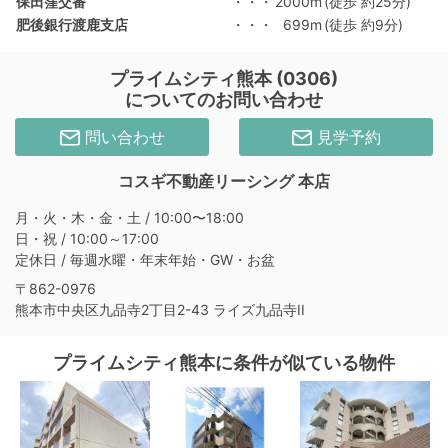
保田窪交番
・・・
2000m
(徒歩 約25分)
肥後銀行渡鹿支店
・・・
699m
(徒歩 約9分)
プライムシティ熊本 (0306)
についてのお問い合わせ
問い合わせ
見学予約
コスギ不動産リーシング 本店
月・火・木・金・土 / 10:00〜18:00
日・祝 / 10:00～17:00
定休日 / 毎週水曜・年末年始・GW・お盆
〒862-0976
熊本市中央区九品寺2丁目2-43 ライズ九品寺II
プライムシティ熊本に条件が似ている物件