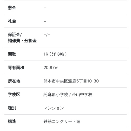
敷金
−
礼金
−
保証金/
−/−
補修費・分担金
間取
1R ( 洋 8帖 )
専有面積
20.87㎡
所在地
熊本市中央区渡鹿5丁目10-30
学校区
託麻原小学校 / 帯山中学校
種別
マンション
構造
鉄筋コンクリート造