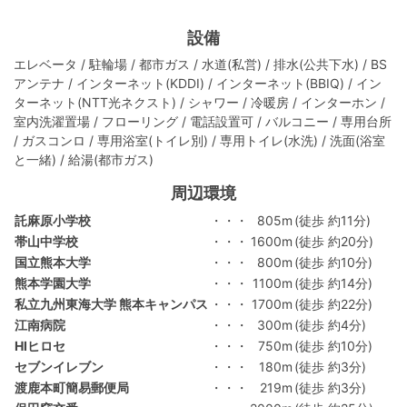
設備
エレベータ / 駐輪場 / 都市ガス / 水道(私営) / 排水(公共下水) / BS
アンテナ / インターネット(KDDI) / インターネット(BBIQ) / イン
ターネット(NTT光ネクスト) / シャワー / 冷暖房 / インターホン /
室内洗濯置場 / フローリング / 電話設置可 / バルコニー / 専用台所
/ ガスコンロ / 専用浴室(トイレ別) / 専用トイレ(水洗) / 洗面(浴室
と一緒) / 給湯(都市ガス)
周辺環境
託麻原小学校
・・・
805m
(徒歩 約11分)
帯山中学校
・・・
1600m
(徒歩 約20分)
国立熊本大学
・・・
800m
(徒歩 約10分)
熊本学園大学
・・・
1100m
(徒歩 約14分)
私立九州東海大学 熊本キャンパス
・・・
1700m
(徒歩 約22分)
江南病院
・・・
300m
(徒歩 約4分)
HIヒロセ
・・・
750m
(徒歩 約10分)
セブンイレブン
・・・
180m
(徒歩 約3分)
渡鹿本町簡易郵便局
・・・
219m
(徒歩 約3分)