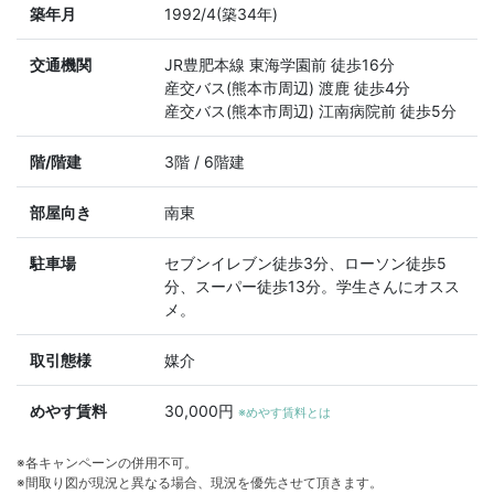
築年月
1992/4(築34年)
交通機関
JR豊肥本線 東海学園前 徒歩16分
産交バス(熊本市周辺) 渡鹿 徒歩4分
産交バス(熊本市周辺) 江南病院前 徒歩5分
階/階建
3階 / 6階建
部屋向き
南東
駐車場
セブンイレブン徒歩3分、ローソン徒歩5
分、スーパー徒歩13分。学生さんにオスス
メ。
取引態様
媒介
めやす賃料
30,000円
※めやす賃料とは
※各キャンペーンの併用不可。
※間取り図が現況と異なる場合、現況を優先させて頂きます。