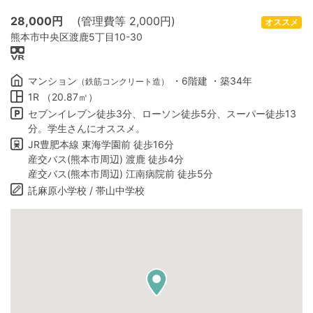
28,000
円
(管理費等 2,000円)
オススメ
熊本市中央区渡鹿5丁目10-30
マンション
・6階建 ・築34年
（鉄筋コンクリート造）
1R （20.87㎡）
セブンイレブン徒歩3分、ローソン徒歩5分、スーパー徒歩13
分。学生さんにオススメ。
JR豊肥本線 東海学園前 徒歩16分
産交バス(熊本市周辺) 渡鹿 徒歩4分
産交バス(熊本市周辺) 江南病院前 徒歩5分
託麻原小学校 / 帯山中学校