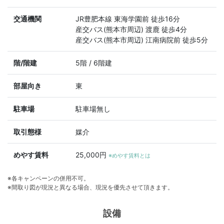
交通機関
JR豊肥本線 東海学園前 徒歩16分
産交バス(熊本市周辺) 渡鹿 徒歩4分
産交バス(熊本市周辺) 江南病院前 徒歩5分
階/階建
5階 / 6階建
部屋向き
東
駐車場
駐車場無し
取引態様
媒介
めやす賃料
25,000円
※めやす賃料とは
※各キャンペーンの併用不可。
※間取り図が現況と異なる場合、現況を優先させて頂きます。
設備