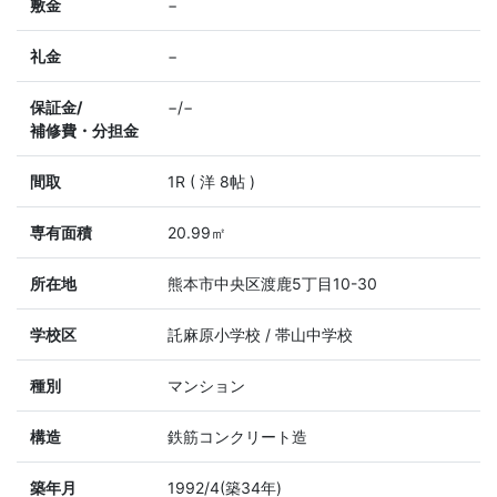
敷金
−
礼金
−
保証金/
−/−
補修費・分担金
間取
1R ( 洋 8帖 )
専有面積
20.99㎡
所在地
熊本市中央区渡鹿5丁目10-30
学校区
託麻原小学校 / 帯山中学校
種別
マンション
構造
鉄筋コンクリート造
築年月
1992/4(築34年)