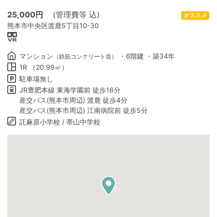
25,000
円
(管理費等 込)
オススメ
熊本市中央区渡鹿5丁目10-30
マンション
・6階建 ・築34年
（鉄筋コンクリート造）
1R （20.99㎡）
駐車場無し
JR豊肥本線 東海学園前 徒歩16分
産交バス(熊本市周辺) 渡鹿 徒歩4分
産交バス(熊本市周辺) 江南病院前 徒歩5分
託麻原小学校 / 帯山中学校