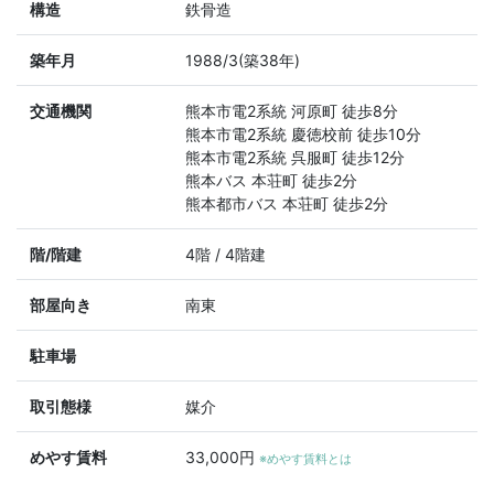
構造
鉄骨造
築年月
1988/3(築38年)
交通機関
熊本市電2系統 河原町 徒歩8分
熊本市電2系統 慶徳校前 徒歩10分
熊本市電2系統 呉服町 徒歩12分
熊本バス 本荘町 徒歩2分
熊本都市バス 本荘町 徒歩2分
階/階建
4階 / 4階建
部屋向き
南東
駐車場
取引態様
媒介
めやす賃料
33,000円
※めやす賃料とは