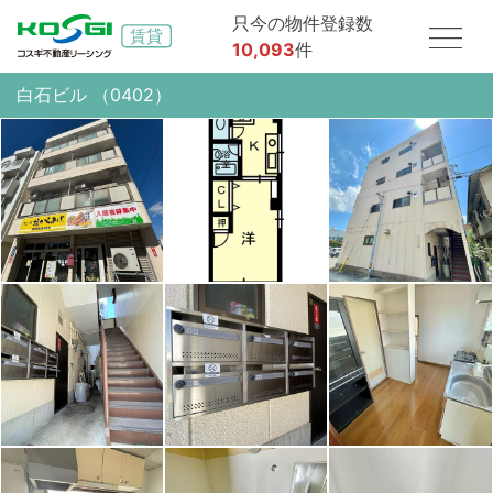
只今の物件登録数
10,093
件
白石ビル （0402）