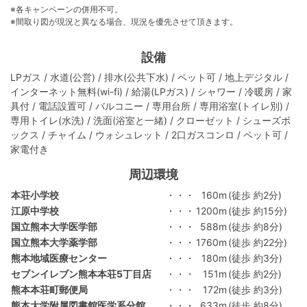
※各キャンペーンの併用不可。
※間取り図が現況と異なる場合、現況を優先させて頂きます。
設備
LPガス / 水道(公営) / 排水(公共下水) / ペット可 / 地上デジタル /
インターネット無料(wi-fi) / 給湯(LPガス) / シャワー / 冷暖房 / 家
具付 / 電話設置可 / バルコニー / 専用台所 / 専用浴室(トイレ別) /
専用トイレ(水洗) / 洗面(浴室と一緒) / クローゼット / シューズボ
ックス / チャイム / ウォシュレット / 2口ガスコンロ / ペット可 /
家電付き
周辺環境
本荘小学校
・・・
160m
(徒歩 約2分)
江原中学校
・・・
1200m
(徒歩 約15分)
国立熊本大学医学部
・・・
588m
(徒歩 約8分)
国立熊本大学薬学部
・・・
1760m
(徒歩 約22分)
熊本地域医療センター
・・・
180m
(徒歩 約3分)
セブンイレブン熊本本荘5丁目店
・・・
151m
(徒歩 約2分)
熊本本荘町郵便局
・・・
172m
(徒歩 約3分)
熊本大学附属図書館医学系分館
・・・
633m
(徒歩 約8分)