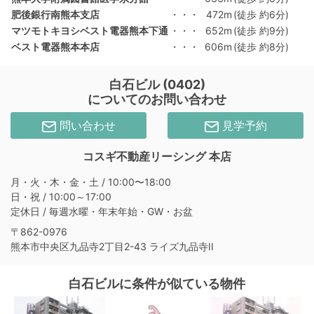
肥後銀行南熊本支店
・・・
472m
(徒歩 約6分)
マツモトキヨシベスト電器熊本下通
・・・
652m
(徒歩 約9分)
ベスト電器熊本本店
・・・
606m
(徒歩 約8分)
白石ビル (0402)
についてのお問い合わせ
問い合わせ
見学予約
コスギ不動産リーシング 本店
月・火・木・金・土 / 10:00〜18:00
日・祝 / 10:00～17:00
定休日 / 毎週水曜・年末年始・GW・お盆
〒862-0976
熊本市中央区九品寺2丁目2-43 ライズ九品寺II
白石ビルに条件が似ている物件