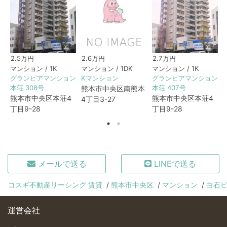
2.5万円
2.6万円
2.7万円
マンション / 1K
マンション / 1DK
マンション / 1K
グランピアマンション
Kマンション
グランピアマンション
本荘 308号
本荘 407号
熊本市中央区南熊本
熊本市中央区本荘4
熊本市中央区本荘4
4丁目3-27
丁目9-28
丁目9-28
メールで送る
LINEで送る
コスギ不動産リーシング 賃貸
熊本市中央区
マンション
白石
運営会社