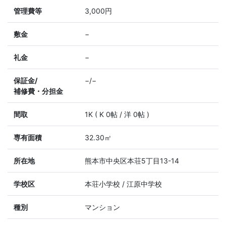
管理費等
3,000円
敷金
−
礼金
−
保証金/
−/−
補修費・分担金
間取
1K ( K 0帖 / 洋 0帖 )
専有面積
32.30㎡
所在地
熊本市中央区本荘5丁目13-14
学校区
本荘小学校 / 江原中学校
種別
マンション