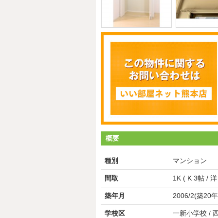
概要
種別
マンション
間取
1K ( K 3帖 / 洋
築年月
2006/2(築20年
学校区
一新小学校 /