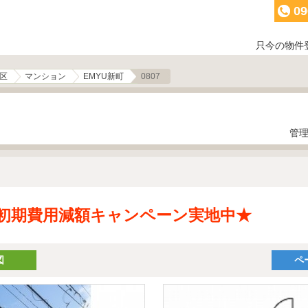
09
只今の物件
区
マンション
EMYU新町
0807
）
管理
初期費用減額キャンペーン実地中★
図
ペ