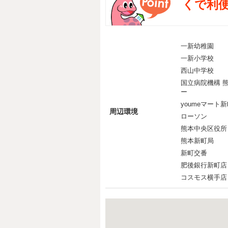
くで利便
一新幼稚園
一新小学校
西山中学校
国立病院機構 
ー
youmeマート
周辺環境
ローソン
熊本中央区役所
熊本新町局
新町交番
肥後銀行新町店
コスモス横手店