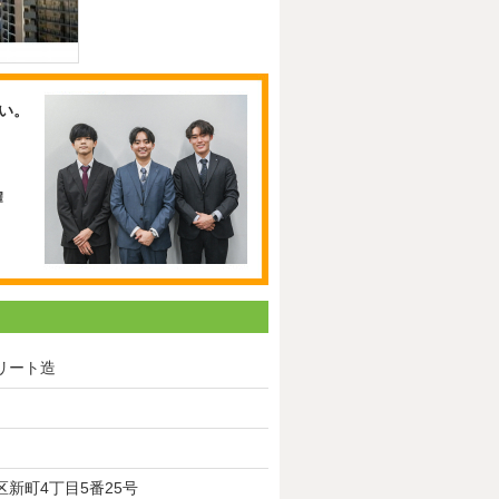
い。
リート造
新町4丁目5番25号