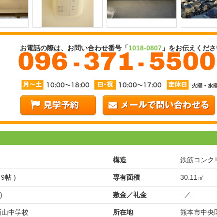
お電話の際は、お問い合わせ番号「
1018-0807
」をお伝えくださ
構造
鉄筋コンク
 9帖 )
専有面積
30.11㎡
)
敷金／礼金
−／−
 西山中学校
所在地
熊本市中央区