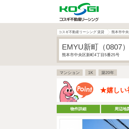
コスギ不動産リーシング 賃貸
熊本市中央
EMYU新町（0807
熊本市中央区新町4丁目5番25号
マンション
1K
築20年
★嬉しい
物件詳細
周辺地