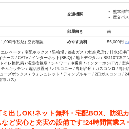
熊本都市
交通機関
産交バス
階
部屋向き
南
1,000円(税込) 空要確認
めやす賃料
56,000円
※
エレベータ / 宅配ボックス / 駐輪場 / 都市ガス / 水道(私営) / 排水(公共
イナーズ / CATV / インターネット(BBIQ) / 地上デジタル / BS110°C
 トイレ換気扇 / 浴室換気扇 / シャワー / 冷暖房 / インターホン(TV) / 
テムキッチン / 電話設置可 / バルコニー / 専用台所 / ガスコンロ / 専用浴
 シューズボックス / ウォシュレット / ディンプルキー / 2口ガスコンロ / 2
(都市ガス)
ゴミ出しOK!ネット無料・宅配BOX、防
など安心と充実の設備です!24時間営業ス