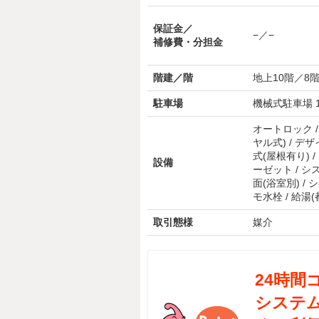
保証金／
−／−
補修費・分担金
階建／階
地上10階／8
駐車場
機械式駐車場 1
オートロック / 
ヤル式) / デザ
式(屋根有り) /
設備
ーゼット / シス
面(浴室別) /
モ水栓 / 給湯
取引態様
媒介
24時間
システム