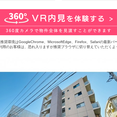
環境はGoogleChrome、MicrosoftEdge、Firefox、Safariの
lorerをご利用のお客様は、恐れ入りますが推奨ブラウザに切り替えていただ