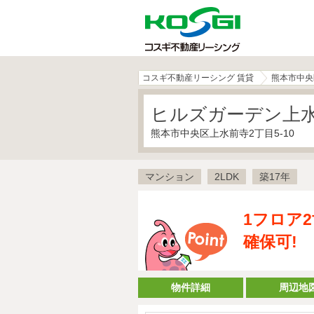
コスギ不動産リーシング 賃貸
熊本市中央
ヒルズガーデン上水
熊本市中央区上水前寺2丁目5-10
マンション
2LDK
築17年
1フロア
確保可!
物件詳細
周辺地