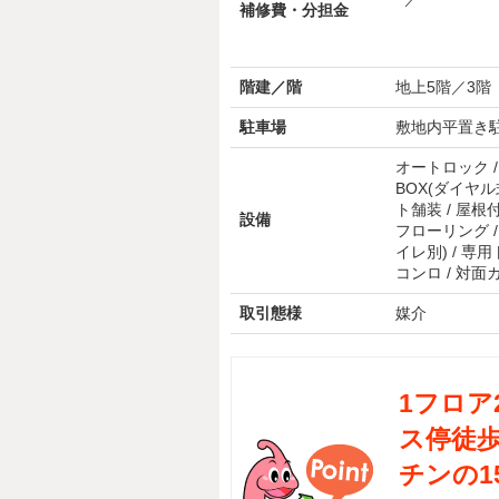
補修費・分担金
階建／階
地上5階／3階
駐車場
敷地内平置き
オートロック / 
BOX(ダイヤル式
ト舗装 / 屋根付
設備
フローリング /
イレ別) / 専用
コンロ / 対面
取引態様
媒介
1フロア
ス停徒歩
チンの1