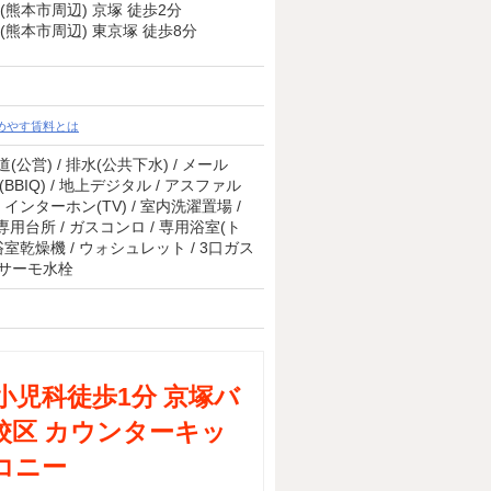
(熊本市周辺) 京塚 徒歩2分
(熊本市周辺) 東京塚 徒歩8分
めやす賃料とは
(公営) / 排水(公共下水) / メール
BBIQ) / 地上デジタル / アスファル
/ インターホン(TV) / 室内洗濯置場 /
専用台所 / ガスコンロ / 専用浴室(ト
 浴室乾燥機 / ウォシュレット / 3口ガス
/ サーモ水栓
小児科徒歩1分 京塚バ
校区 カウンターキッ
コニー