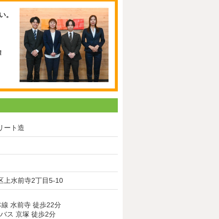
い。
リート造
上水前寺2丁目5-10
本線 水前寺 徒歩22分
バス 京塚 徒歩2分