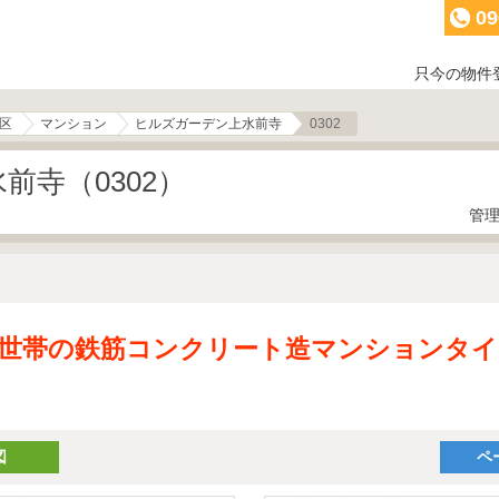
09
只今の物件
区
マンション
ヒルズガーデン上水前寺
0302
前寺（0302）
管理
2世帯の鉄筋コンクリート造マンションタイ
図
ペ