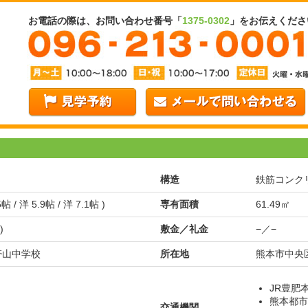
お電話の際は、お問い合わせ番号「
1375-0302
」をお伝えくださ
構造
鉄筋コンク
5帖 / 洋 5.9帖 / 洋 7.1帖 )
専有面積
61.49㎡
)
敷金／礼金
−／−
 帯山中学校
所在地
熊本市中央区
JR豊肥
熊本都市
交通機関