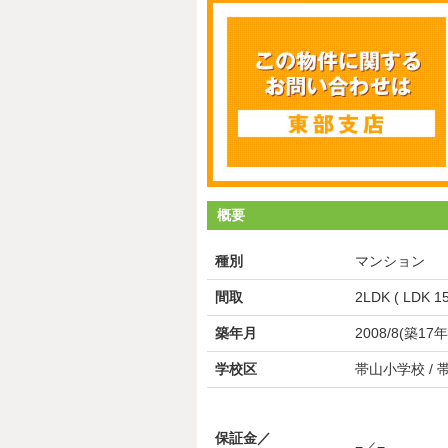
概要
種別
マンション
間取
2LDK ( LDK 1
築年月
2008/8(築17年
学校区
帯山小学校 /
保証金／
−／−