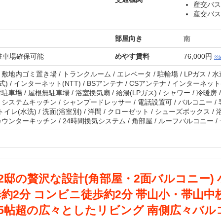
産交バス
産交バス
部屋向き
南
駐車場確保可能
めやす賃料
76,000円
※
敷地内ゴミ置き場 / トランクルーム / エレベータ / 駐輪場 / LPガス / 水道
) / インターネット(NTT) / BSアンテナ / CSアンテナ / インターネット(
駐車場 / 屋根無駐車場 / 浴室換気扇 / 給湯(LPガス) / シャワー / 冷暖房 
 システムキッチン / シャンプードレッサー / 電話設置可 / バルコニー / 
トイレ(水洗) / 洗面(浴室別) / 洋間 / クローゼット / シューズボックス /
カウンターキッチン / 24時間換気システム / 角部屋 / ルーフバルコニー 
2邸の贅沢な設計(角部屋・2面バルコニー) 
約2分 コンビニ徒歩約2分 帯山小・帯山中
5帖超の広々としたリビング 南側広々バル