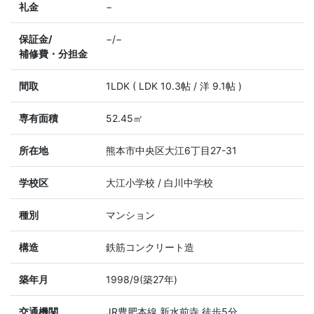
礼金
−
保証金/
−/−
補修費・分担金
間取
1LDK ( LDK 10.3帖 / 洋 9.1帖 )
専有面積
52.45㎡
所在地
熊本市中央区大江6丁目27-31
学校区
大江小学校 / 白川中学校
種別
マンション
構造
鉄筋コンクリート造
築年月
1998/9(築27年)
交通機関
JR豊肥本線 新水前寺 徒歩5分