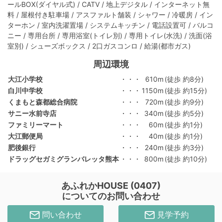
ールBOX(ダイヤル式) / CATV / 地上デジタル / インターネット無
料 / 屋根付き駐車場 / アスファルト舗装 / シャワー / 冷暖房 / イン
ターホン / 室内洗濯置場 / システムキッチン / 電話設置可 / バルコ
ニー / 専用台所 / 専用浴室(トイレ別) / 専用トイレ(水洗) / 洗面(浴
室別) / シューズボックス / 2口ガスコンロ / 給湯(都市ガス)
周辺環境
大江小学校
・・・
610m
(徒歩 約8分)
白川中学校
・・・
1150m
(徒歩 約15分)
くまもと森都総合病院
・・・
720m
(徒歩 約9分)
サニー水前寺店
・・・
340m
(徒歩 約5分)
ファミリーマート
・・・
60m
(徒歩 約1分)
大江郵便局
・・・
40m
(徒歩 約1分)
肥後銀行
・・・
240m
(徒歩 約3分)
ドラッグセガミグランバレッタ熊本
・・・
800m
(徒歩 約10分)
あふれかHOUSE (0407)
についてのお問い合わせ
問い合わせ
見学予約