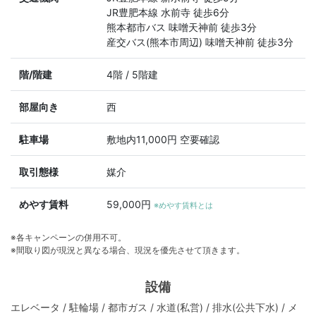
JR豊肥本線 水前寺 徒歩6分
熊本都市バス 味噌天神前 徒歩3分
産交バス(熊本市周辺) 味噌天神前 徒歩3分
階/階建
4階 / 5階建
部屋向き
西
駐車場
敷地内11,000円 空要確認
取引態様
媒介
めやす賃料
59,000円
※めやす賃料とは
※各キャンペーンの併用不可。
※間取り図が現況と異なる場合、現況を優先させて頂きます。
設備
エレベータ / 駐輪場 / 都市ガス / 水道(私営) / 排水(公共下水) / メ