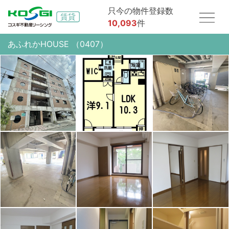
只今の物件登録数
10,093
件
あふれかHOUSE （0407）