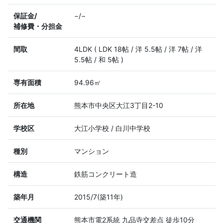
保証金/
−/−
補修費・分担金
間取
4LDK ( LDK 18帖 / 洋 5.5帖 / 洋 7帖 / 洋
5.5帖 / 和 5帖 )
専有面積
94.96㎡
所在地
熊本市中央区大江3丁目2-10
学校区
大江小学校 / 白川中学校
種別
マンション
構造
鉄筋コンクリート造
築年月
2015/7(築11年)
交通機関
熊本市電2系統 九品寺交差点 徒歩10分