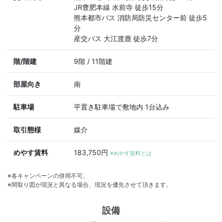
JR豊肥本線 水前寺 徒歩15分
熊本都市バス 消防局防災センター前 徒歩5
分
産交バス 大江渡鹿 徒歩7分
階/階建
9階 / 11階建
部屋向き
南
駐車場
平置き駐車場で敷地内 1台込み
取引態様
媒介
めやす賃料
183,750円
※めやす賃料とは
※各キャンペーンの併用不可。
※間取り図が現況と異なる場合、現況を優先させて頂きます。
設備