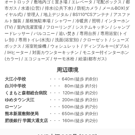
オートロック / 敷地内ゴミ置き場 / エレベータ / 宅配ボックス / 都
市ガス / 水道(公営) / 排水(公共下水) / 防犯カメラ / メールBOX(ダ
イヤル式) / 管理人 / 地上デジタル / BS110°CSアンテナ / アスファ
ルト舗装 / 屋根無駐車場 / シャワー / 冷暖房 / 照明 / インターホン
(TV) / 室内洗濯置場 / フローリング / システムキッチン / シャンプ
ードレッサー / バルコニー / 追い焚き / 専用台所 / 専用浴室(トイ
レ別) / 専用トイレ(水洗) / 洗面(浴室別) / クローゼット / シューズ
ボックス / 浴室乾燥機 / ウォシュレット / ディンプルキー(ダブル)
/ IHヒーター / 対面カウンターキッチン / モニター付インターホン
(カラー) / エコジョーズ / サーモ水栓 / 給湯(都市ガス)
周辺環境
大江小学校
・・・
640m
(徒歩 約8分)
白川中学校
・・・
80m
(徒歩 約1分)
くまもと森都総合病院
・・・
120m
(徒歩 約2分)
ゆめタウン大江
・・・
200m
(徒歩 約3分)
ローソン
・・・
500m
(徒歩 約7分)
熊本新屋敷郵便局
・・・
650m
(徒歩 約9分)
肥後銀行 学園大通支店
・・・
160m
(徒歩 約2分)