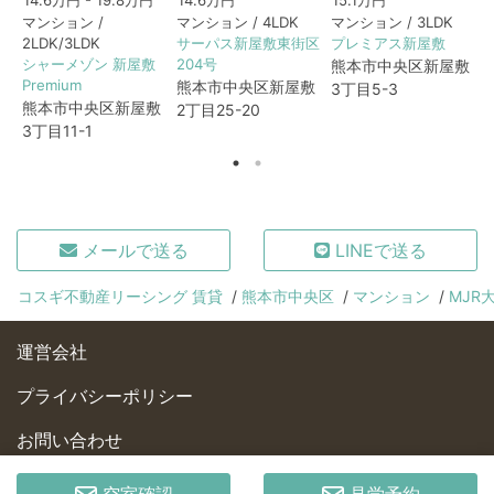
マンション /
マンション / 4LDK
マンション / 3LDK
2LDK/3LDK
サーパス新屋敷東街区
プレミアス新屋敷
シャーメゾン 新屋敷
204号
熊本市中央区新屋敷
Premium
熊本市中央区新屋敷
3丁目5-3
熊本市中央区新屋敷
2丁目25-20
3丁目11-1
メールで送る
LINEで送る
コスギ不動産リーシング 賃貸
熊本市中央区
マンション
MJR大
運営会社
プライバシーポリシー
お問い合わせ
© KOSUGI REAL ESTATE Co., Ltd.