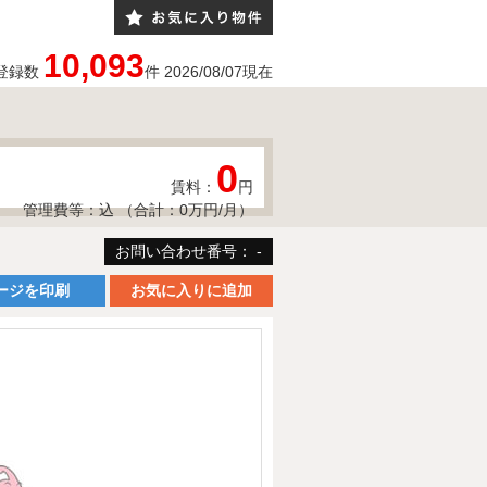
10,093
登録数
件
2026/08/07
現在
0
賃料：
円
管理費等：込 （合計：0万円/月）
お問い合わせ番号： -
ージを印刷
お気に入りに追加