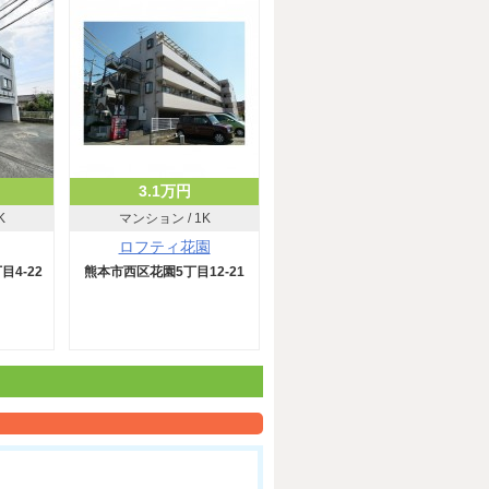
3.1万円
K
マンション / 1K
ロフティ花園
4‐22
熊本市西区花園5丁目12-21