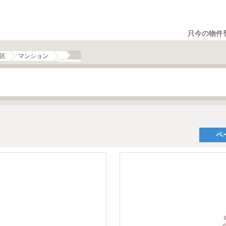
只今の物件
区
マンション
ペ