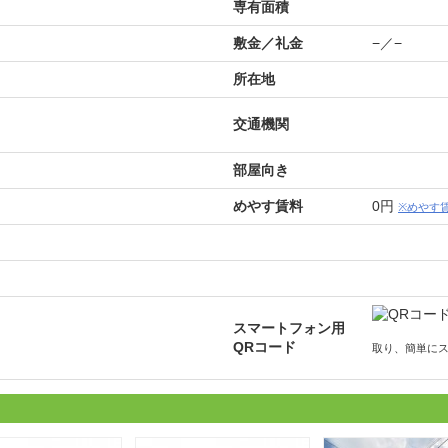
専有面積
敷金／礼金
−／−
所在地
交通機関
部屋向き
めやす賃料
0円
※めやす
スマートフォン用
QRコード
取り、簡単に