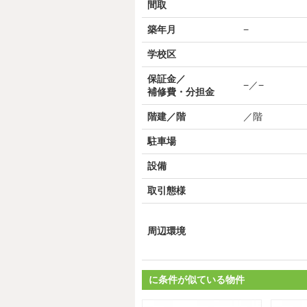
間取
築年月
−
学校区
保証金／
−／−
補修費・分担金
階建／階
／階
駐車場
設備
取引態様
周辺環境
に条件が似ている物件