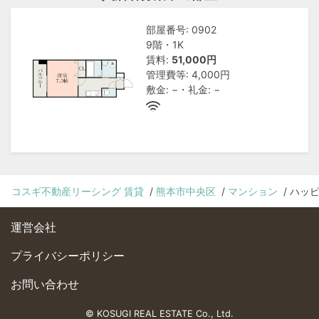
部屋番号: 0902
9階・1K
賃料:
51,000円
管理費等: 4,000円
敷金: −・礼金: −
コスギ不動産リーシング 賃貸
熊本市中央区
マンション
ハッ
運営会社
プライバシーポリシー
お問い合わせ
© KOSUGI REAL ESTATE Co., Ltd.