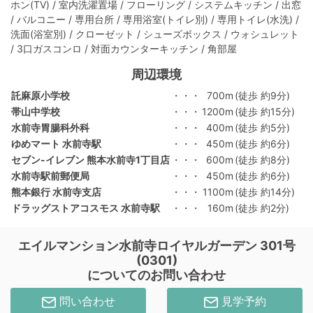
ホン(TV) / 室内洗濯置場 / フローリング / システムキッチン / 出窓
/ バルコニー / 専用台所 / 専用浴室(トイレ別) / 専用トイレ(水洗) /
洗面(浴室別) / クローゼット / シューズボックス / ウォシュレット
/ 3口ガスコンロ / 対面カウンターキッチン / 角部屋
周辺環境
託麻原小学校
・・・
700m
(徒歩 約9分)
帯山中学校
・・・
1200m
(徒歩 約15分)
水前寺胃腸科外科
・・・
400m
(徒歩 約5分)
ゆめマート 水前寺駅
・・・
450m
(徒歩 約6分)
セブン-イレブン 熊本水前寺1丁目店
・・・
600m
(徒歩 約8分)
水前寺駅前郵便局
・・・
450m
(徒歩 約6分)
熊本銀行 水前寺支店
・・・
1100m
(徒歩 約14分)
ドラッグストアコスモス 水前寺駅
・・・
160m
(徒歩 約2分)
エイルマンション水前寺ロイヤルガーデン 301号
(0301)
についてのお問い合わせ
問い合わせ
見学予約