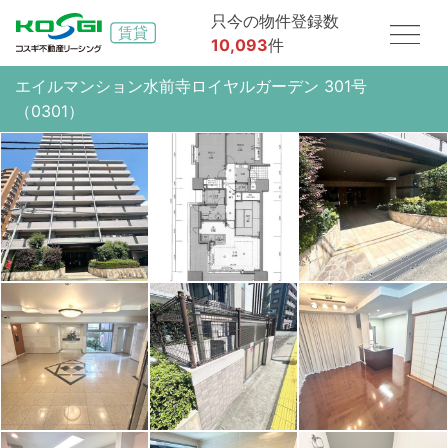
只今の物件登録数
10,093
件
エイルマンション水前寺ロイヤルガーデン 301号
（0301）