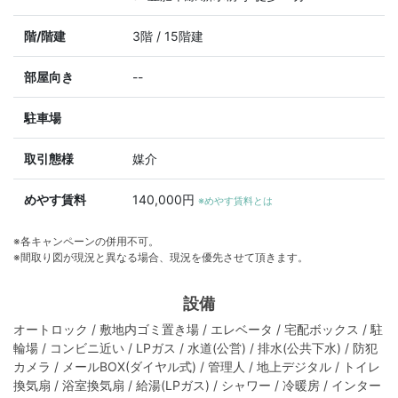
階/階建
3階 / 15階建
部屋向き
--
駐車場
取引態様
媒介
めやす賃料
140,000円
※めやす賃料とは
※各キャンペーンの併用不可。
※間取り図が現況と異なる場合、現況を優先させて頂きます。
設備
オートロック / 敷地内ゴミ置き場 / エレベータ / 宅配ボックス / 駐
輪場 / コンビニ近い / LPガス / 水道(公営) / 排水(公共下水) / 防犯
カメラ / メールBOX(ダイヤル式) / 管理人 / 地上デジタル / トイレ
換気扇 / 浴室換気扇 / 給湯(LPガス) / シャワー / 冷暖房 / インター