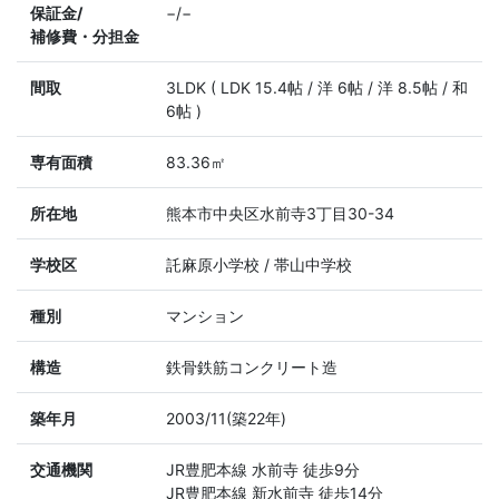
保証金/
−/−
補修費・分担金
間取
3LDK ( LDK 15.4帖 / 洋 6帖 / 洋 8.5帖 / 和
6帖 )
専有面積
83.36㎡
所在地
熊本市中央区水前寺3丁目30-34
学校区
託麻原小学校 / 帯山中学校
種別
マンション
構造
鉄骨鉄筋コンクリート造
築年月
2003/11(築22年)
交通機関
JR豊肥本線 水前寺 徒歩9分
JR豊肥本線 新水前寺 徒歩14分