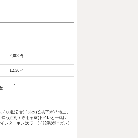
要
2,000円
12.30㎡
−／−
金
/ 水道(公営) / 排水(公共下水) / 地上デ
コンロ設置可 / 専用浴室(トイレと一緒) /
付インターホン(カラー) / 給湯(都市ガス)