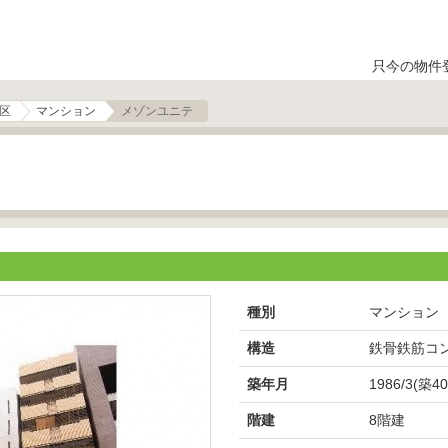
只今の物件
区
マンション
メゾンユニテ
種別
マンション
構造
鉄骨鉄筋コ
築年月
1986/3(築4
階建
8階建