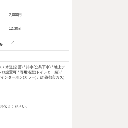
要
2,000円
12.30㎡
−／−
金
/ 水道(公営) / 排水(公共下水) / 地上デ
コンロ設置可 / 専用浴室(トイレと一緒) /
付インターホン(カラー) / 給湯(都市ガス)
お伝えください。