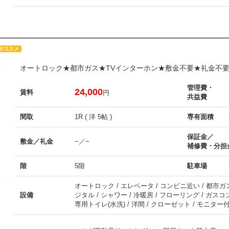
オススメ
オートロック★都市ガス★TVインターホン★敷金不要★礼金不
管理費・
24,000
賃料
円
共益費
間取
1R ( 洋 5帖 )
専有面積
保証金／
敷金／礼金
−／−
補修費・分担
階
5階
駐車場
オートロック / エレベータ / コンビニ近い / 都市ガス 
設備
ジタル / シャワー / 冷暖房 / フローリング / ガス
専用トイレ(水洗) / 洋間 / クローゼット / モニター