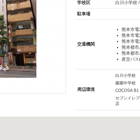
学校区
白川小学校 
駐車場
熊本市電
熊本市電
熊本市電
交通機関
熊本都市
熊本都市
産交バス(
白川小学校
藤園中学校
周辺環境
COCOSA B1
セブンイレブ
店