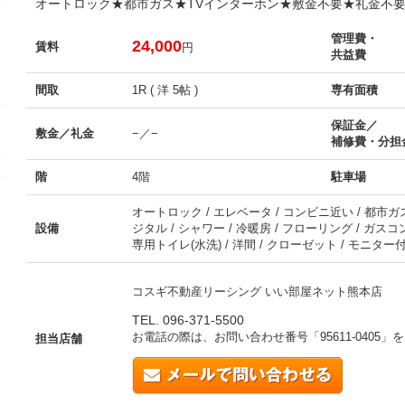
オートロック★都市ガス★TVインターホン★敷金不要★礼金不
管理費・
24,000
賃料
円
共益費
間取
1R ( 洋 5帖 )
専有面積
保証金／
敷金／礼金
−／−
補修費・分担
階
4階
駐車場
オートロック / エレベータ / コンビニ近い / 都市ガス 
設備
ジタル / シャワー / 冷暖房 / フローリング / ガス
専用トイレ(水洗) / 洋間 / クローゼット / モニター
コスギ不動産リーシング いい部屋ネット熊本店
TEL. 096-371-5500
お電話の際は、お問い合わせ番号「
95611-0405
」を
担当店舗