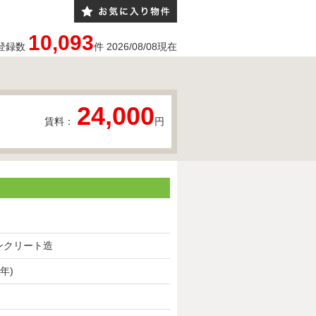
10,093
登録数
件
2026/08/08
現在
24,000
賃料：
円
ンクリート造
0年)