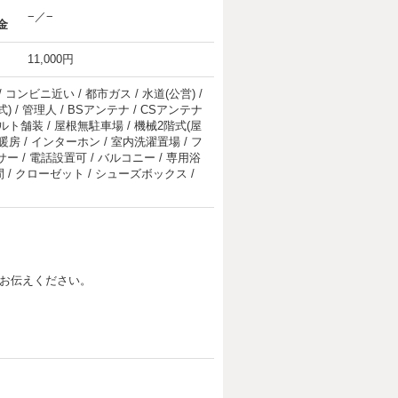
−／−
金
11,000円
 コンビニ近い / 都市ガス / 水道(公営) /
) / 管理人 / BSアンテナ / CSアンテナ
ァルト舗装 / 屋根無駐車場 / 機械2階式(屋
冷暖房 / インターホン / 室内洗濯置場 / フ
 / 電話設置可 / バルコニー / 専用浴
洋間 / クローゼット / シューズボックス /
お伝えください。