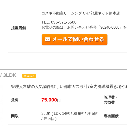
コスギ不動産リーシング いい部屋ネット熊本店
TEL. 096-371-5500
お電話の際は、お問い合わせ番号「
96240-0508
」を
担当店舗
/ 3LDK
オススメ
管理人常駐の人気物件!嬉しい都市ガス設計♪室内洗濯機置き場や
管理費・
75,000
賃料
円
共益費
3LDK ( LDK 14帖 / 和 6帖 / 洋 5帖
間取
専有面積
/ 洋 5帖 )