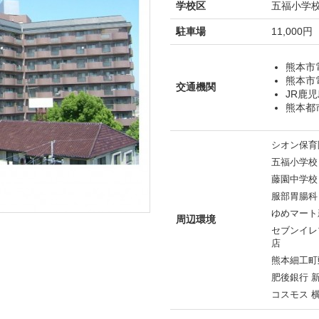
学校区
五福小学校
駐車場
11,000円
熊本市
熊本市
交通機関
JR鹿児
熊本都
シオン保育
五福小学校
藤園中学校
服部胃腸科
ゆめマート
周辺環境
セブンイレ
店
熊本細工町
肥後銀行 
コスモス 