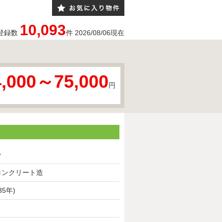
10,093
登録数
件
2026/08/06
現在
4,000～75,000
円
ン
コンクリート造
35年)