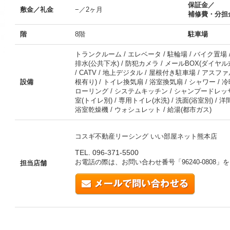
保証金／
敷金／礼金
−／2ヶ月
補修費・分担
階
8階
駐車場
トランクルーム / エレベータ / 駐輪場 / バイク置場 /
排水(公共下水) / 防犯カメラ / メールBOX(ダイヤル式
/ CATV / 地上デジタル / 屋根付き駐車場 / アスフ
設備
根有り) / トイレ換気扇 / 浴室換気扇 / シャワー / 
ローリング / システムキッチン / シャンプードレッサー
室(トイレ別) / 専用トイレ(水洗) / 洗面(浴室別) / 
浴室乾燥機 / ウォシュレット / 給湯(都市ガス)
コスギ不動産リーシング いい部屋ネット熊本店
TEL. 096-371-5500
お電話の際は、お問い合わせ番号「
96240-0808
」を
担当店舗