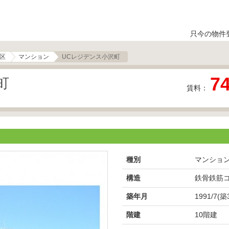
只今の物件
区
マンション
UCレジデンス小沢町
7
町
賃料：
種別
マンショ
構造
鉄骨鉄筋
築年月
1991/7(築
階建
10階建