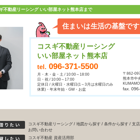
ギ不動産リーシング いい部屋ネット熊本店まで
住まいは生活の基盤です
コスギ不動産リーシング
いい部屋ネット熊本店
096-371-5500
tel.
〒862-09
月・木・金・土 / 10:00～18:00
熊本市中央
日・祝 / 10:00～17:00
KUMAMO
定休日 / 火曜日・水曜日(1～3月は水曜日のみ
fax. 09
休業)・年末年始・GW・お盆
コスギ不動産リーシング
地図から探す
条件から探す
支店
お問い合わせ
コスギ不動産 資産活用部