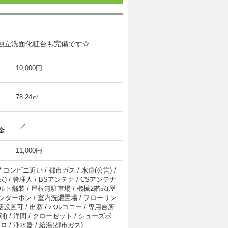
独立洗面化粧台も完備です☆
10,000円
78.24㎡
−／−
金
11,000円
 コンビニ近い / 都市ガス / 水道(公営) /
) / 管理人 / BSアンテナ / CSアンテナ
ァルト舗装 / 屋根無駐車場 / 機械2階式(屋
 インターホン / 室内洗濯置場 / フローリン
設置可 / 出窓 / バルコニー / 専用台所
別) / 洋間 / クローゼット / シューズボ
 / 浄水器 / 給湯(都市ガス)