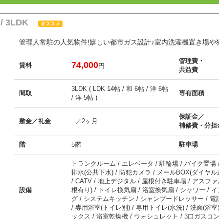
/ 3LDK
オススメ
管理人常駐の人気物件!嬉しい都市ガス設計♪室内洗濯機置き場や
管理費・
74,000
賃料
円
共益費
3LDK ( LDK 14帖 / 和 6帖 / 洋 6帖
間取
専有面積
/ 洋 5帖 )
保証金／
敷金／礼金
−／2ヶ月
補修費・分担
階
5階
駐車場
トランクルーム / エレベータ / 駐輪場 / バイク置場 /
排水(公共下水) / 防犯カメラ / メールBOX(ダイヤル式
/ CATV / 地上デジタル / 屋根付き駐車場 / アスフ
設備
根有り) / トイレ換気扇 / 浴室換気扇 / シャワー /
グ / システムキッチン / シャンプードレッサー / 電話
/ 専用浴室(トイレ別) / 専用トイレ(水洗) / 洗面(浴室
ックス / 浴室乾燥機 / ウォシュレット / 3口ガスコンロ