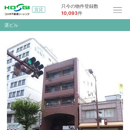
只今の物件登録数
10,093
件
湛ビル