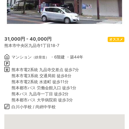
31,000
円 -
40,000
円
オススメ
熊本市中央区九品寺1丁目18-7
マンション
・6階建 ・築44年
（鉄骨造）
熊本市電2系統 九品寺交差点 徒歩7分
熊本市電3系統 交通局前 徒歩8分
熊本市電2系統 水道町 徒歩11分
熊本都市バス 労働会館入口 徒歩1分
熊本バス 九品寺一丁目 徒歩2分
熊本都市バス 大学病院前 徒歩3分
白川小学校 / 尚絅中学校