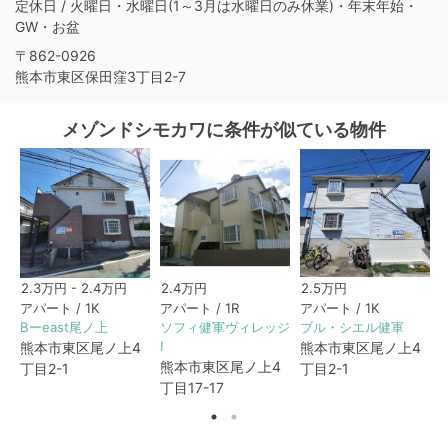
定休日 / 火曜日・水曜日(1～3月は水曜日のみ休業)・年末年始・
GW・お盆
〒862-0926
熊本市東区保田窪3丁目2-7
メゾンドシモカワに条件が似ている物件
2.3万円 - 2.4万円
2.4万円
2.5万円
アパート / 1K
アパート / 1R
アパート / 1K
Bーeast尾ノ上
ソフィ健軍ヴィレッジ
ブル・シエル健軍
Ⅰ
熊本市東区尾ノ上4
熊本市東区尾ノ上4
熊本市東区尾ノ上4
丁目2-1
丁目2-1
1
丁目17-17