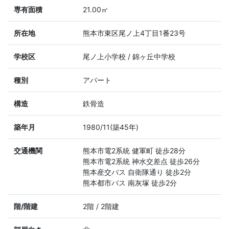
専有面積
21.00㎡
所在地
熊本市東区尾ノ上4丁目1番23号
学校区
尾ノ上小学校 / 錦ヶ丘中学校
種別
アパート
構造
鉄骨造
築年月
1980/11(築45年)
交通機関
熊本市電2系統 健軍町 徒歩28分
熊本市電2系統 神水交差点 徒歩26分
熊本産交バス 自衛隊通り 徒歩2分
熊本都市バス 南灰塚 徒歩2分
階/階建
2階 / 2階建