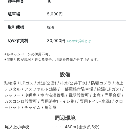
部屋向き
北
駐車場
5,000円
取引態様
媒介
めやす賃料
30,000円
※めやす賃料とは
※各キャンペーンの併用不可。
※間取り図が現況と異なる場合、現況を優先させて頂きます。
設備
駐輪場 / LPガス / 水道(公営) / 排水(公共下水) / 防犯カメラ / 地上
デジタル / アスファルト舗装 / 一部屋根付駐車場 / 給湯(LPガス) /
シャワー / 冷暖房 / 室内洗濯置場 / 電話設置可 / 出窓 / 専用台所 /
ガスコンロ設置可 / 専用浴室(トイレ別) / 専用トイレ(水洗) / クロ
ーゼット / チャイム / 角部屋
周辺環境
尾ノ上小学校
・・・
480m
(徒歩 約6分)