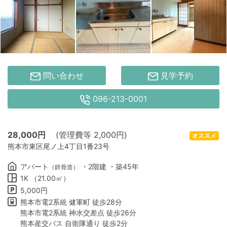
問い合わせ
見学予約
096-213-0001
28,000
円
(管理費等 2,000円)
オススメ
熊本市東区尾ノ上4丁目1番23号
アパート
・2階建 ・築45年
（鉄骨造）
1K （21.00㎡）
5,000円
熊本市電2系統 健軍町 徒歩28分
熊本市電2系統 神水交差点 徒歩26分
熊本産交バス 自衛隊通り 徒歩2分