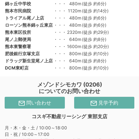
錦ヶ丘中学校
・・・
480m
(徒歩 約6分)
熊本市民病院
・・・
1120m
(徒歩 約14分)
トライアル尾ノ上店
・・・
480m
(徒歩 約6分)
ローソン熊本錦ヶ丘東店
・・・
480m
(徒歩 約6分)
熊本東区役所
・・・
2320m
(徒歩 約29分)
尾ノ上郵便局
・・・
640m
(徒歩 約8分)
熊本東警察署
・・・
1600m
(徒歩 約20分)
肥後銀行京塚支店
・・・
800m
(徒歩 約10分)
ドラッグ新生堂尾ノ上店
・・・
640m
(徒歩 約8分)
DCM東町店
・・・
800m
(徒歩 約10分)
メゾンドシモカワ (0206)
についてのお問い合わせ
問い合わせ
見学予約
コスギ不動産リーシング 東部支店
月・木・金・土 / 10:00～18:00
日・祝 / 10:00～17:00