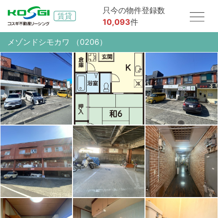
只今の物件登録数
10,093
件
メゾンドシモカワ （0206）