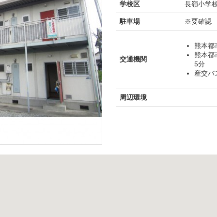
学校区
長嶺小学校
駐車場
※要確認
熊本都
熊本都
交通機関
5分
産交バ
周辺環境