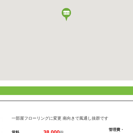
一部屋フローリングに変更 南向きで風通し抜群です
管理費・
38,000
賃料
円