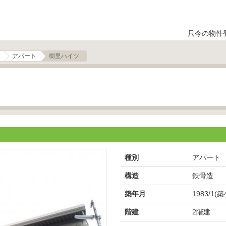
只今の物件
アパート
樹里ハイツ
種別
アパート
構造
鉄骨造
築年月
1983/1(築
階建
2階建