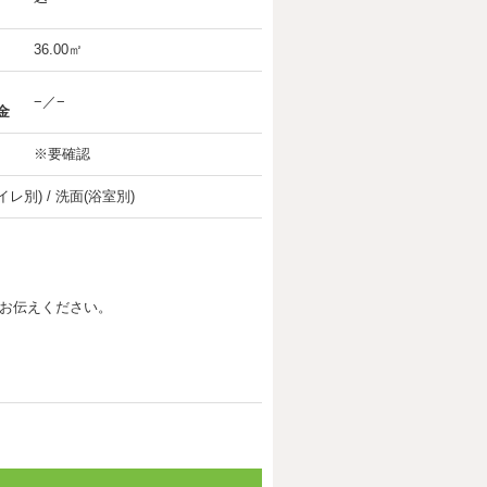
36.00㎡
−／−
金
※要確認
イレ別) / 洗面(浴室別)
お伝えください。