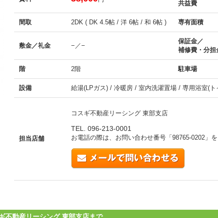
共益費
間取
2DK ( DK 4.5帖 / 洋 6帖 / 和 6帖 )
専有面積
保証金／
敷金／礼金
−／−
補修費・分担
階
2階
駐車場
設備
給湯(LPガス) / 冷暖房 / 室内洗濯置場 / 専用浴室(ト
コスギ不動産リーシング 東部支店
TEL. 096-213-0001
お電話の際は、お問い合わせ番号「
98765-0202
」を
担当店舗
ギ不動産リーシング 東部支店まで