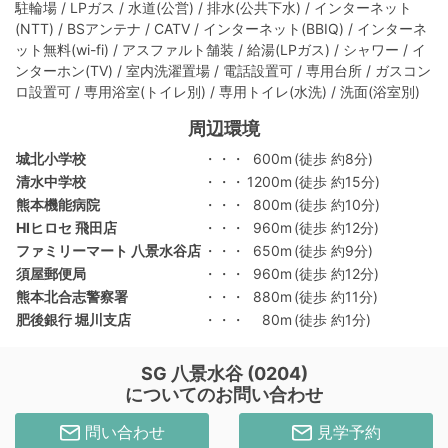
駐輪場 / LPガス / 水道(公営) / 排水(公共下水) / インターネット
(NTT) / BSアンテナ / CATV / インターネット(BBIQ) / インターネ
ット無料(wi-fi) / アスファルト舗装 / 給湯(LPガス) / シャワー / イ
ンターホン(TV) / 室内洗濯置場 / 電話設置可 / 専用台所 / ガスコン
ロ設置可 / 専用浴室(トイレ別) / 専用トイレ(水洗) / 洗面(浴室別)
周辺環境
城北小学校
・・・
600m
(徒歩 約8分)
清水中学校
・・・
1200m
(徒歩 約15分)
熊本機能病院
・・・
800m
(徒歩 約10分)
HIヒロセ 飛田店
・・・
960m
(徒歩 約12分)
ファミリーマート 八景水谷店
・・・
650m
(徒歩 約9分)
須屋郵便局
・・・
960m
(徒歩 約12分)
熊本北合志警察署
・・・
880m
(徒歩 約11分)
肥後銀行 堀川支店
・・・
80m
(徒歩 約1分)
SG 八景水谷 (0204)
についてのお問い合わせ
問い合わせ
見学予約