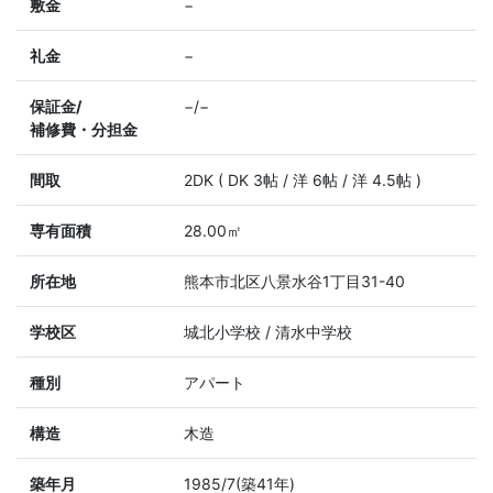
敷金
−
礼金
−
保証金/
−/−
補修費・分担金
間取
2DK ( DK 3帖 / 洋 6帖 / 洋 4.5帖 )
専有面積
28.00㎡
所在地
熊本市北区八景水谷1丁目31-40
学校区
城北小学校 / 清水中学校
種別
アパート
構造
木造
築年月
1985/7(築41年)