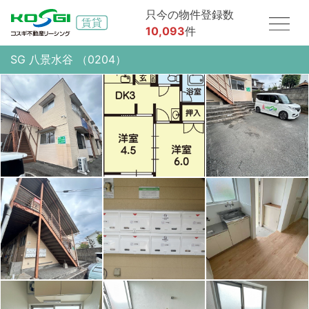
只今の物件登録数
10,093
件
SG 八景水谷 （0204）