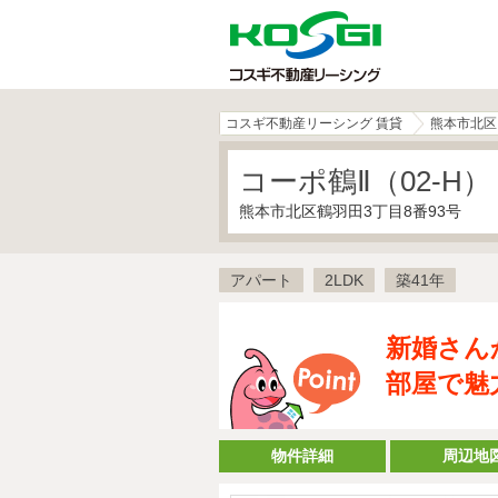
コスギ不動産リーシング 賃貸
熊本市北区
コーポ鶴Ⅱ（02-H）
熊本市北区鶴羽田3丁目8番93号
アパート
2LDK
築41年
新婚さん
部屋で魅
物件詳細
周辺地