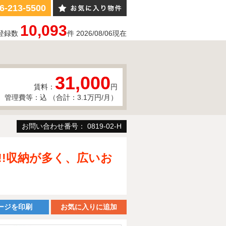
6-213-5500
10,093
登録数
件
2026/08/06
現在
31,000
賃料：
円
管理費等：込 （合計：3.1万円/月）
お問い合わせ番号： 0819-02-H
!!収納が多く、広いお
ージを印刷
お気に入りに追加