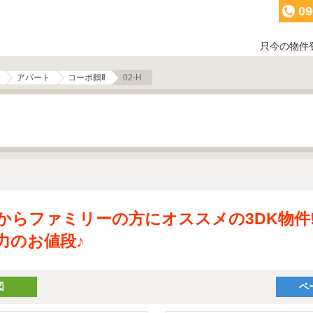
09
只今の物件
アパート
コーポ鶴Ⅱ
02-H
からファミリーの方にオススメの3DK物件
力のお値段♪
図
ペ