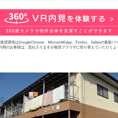
環境はGoogleChrome、MicrosoftEdge、Firefox、Safariの
lorerをご利用のお客様は、恐れ入りますが推奨ブラウザに切り替えていただ