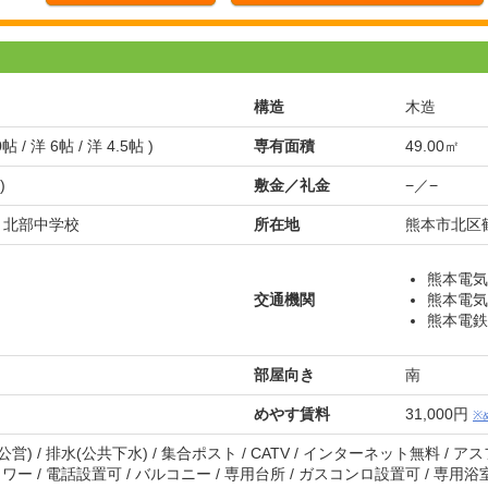
構造
木造
0帖 / 洋 6帖 / 洋 4.5帖 )
専有面積
49.00㎡
)
敷金／礼金
−／−
/ 北部中学校
所在地
熊本市北区鶴
熊本電気
交通機関
熊本電気
熊本電鉄
部屋向き
南
めやす賃料
31,000円
※
(公営) / 排水(公共下水) / 集合ポスト / CATV / インターネット無料 / 
シャワー / 電話設置可 / バルコニー / 専用台所 / ガスコンロ設置可 / 専用浴