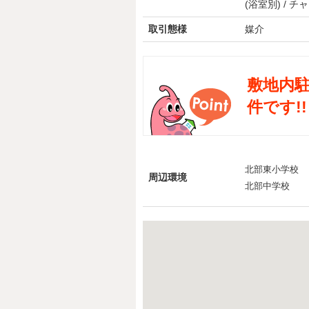
(浴室別) / チ
取引態様
媒介
敷地内
件です!!
北部東小学校
周辺環境
北部中学校