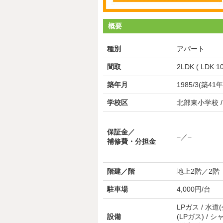
概要
種別
アパート
間取
2LDK ( LDK 1
築年月
1985/3(築41年
学校区
北部東小学校 
保証金／
−／−
補修費・分担金
階建／階
地上2階／2階
駐車場
4,000円/台
LPガス / 水道
設備
(LPガス) / 