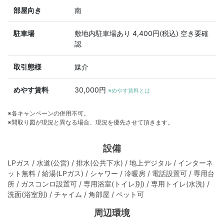
部屋向き
南
駐車場
敷地内駐車場あり 4,400円(税込) 空き要確
認
取引態様
媒介
めやす賃料
30,000円
※めやす賃料とは
※各キャンペーンの併用不可。
※間取り図が現況と異なる場合、現況を優先させて頂きます。
設備
LPガス / 水道(公営) / 排水(公共下水) / 地上デジタル / インターネ
ット無料 / 給湯(LPガス) / シャワー / 冷暖房 / 電話設置可 / 専用台
所 / ガスコンロ設置可 / 専用浴室(トイレ別) / 専用トイレ(水洗) /
洗面(浴室別) / チャイム / 角部屋 / ペット可
周辺環境