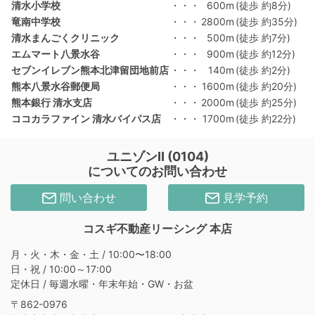
清水小学校
・・・
600m
(徒歩 約8分)
竜南中学校
・・・
2800m
(徒歩 約35分)
清水まんごくクリニック
・・・
500m
(徒歩 約7分)
エムマート八景水谷
・・・
900m
(徒歩 約12分)
セブンイレブン熊本北津留団地前店
・・・
140m
(徒歩 約2分)
熊本八景水谷郵便局
・・・
1600m
(徒歩 約20分)
熊本銀行 清水支店
・・・
2000m
(徒歩 約25分)
ココカラファイン 清水バイパス店
・・・
1700m
(徒歩 約22分)
ユニゾンⅡ (0104)
についてのお問い合わせ
問い合わせ
見学予約
コスギ不動産リーシング 本店
月・火・木・金・土 / 10:00〜18:00
日・祝 / 10:00～17:00
定休日 / 毎週水曜・年末年始・GW・お盆
〒862-0976