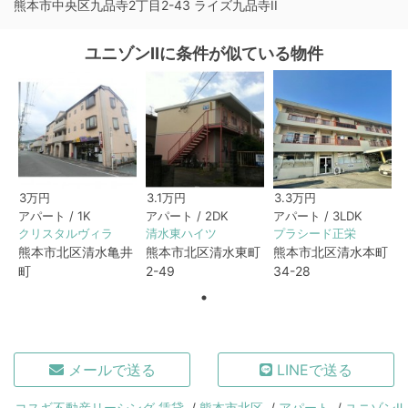
熊本市中央区九品寺2丁目2-43 ライズ九品寺II
ユニゾンⅡに条件が似ている物件
3万円
3.1万円
3.3万円
アパート / 1K
アパート / 2DK
アパート / 3LDK
クリスタルヴィラ
清水東ハイツ
プラシード正栄
熊本市北区清水亀井
熊本市北区清水東町
熊本市北区清水本町
町
2-49
34-28
メールで送る
LINEで送る
コスギ不動産リーシング 賃貸
熊本市北区
アパート
ユニゾンⅡ