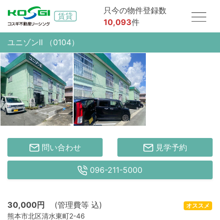
只今の物件登録数
10,093
件
ユニゾンⅡ （0104）
問い合わせ
見学予約
096-211-5000
30,000
円
(管理費等 込)
オススメ
熊本市北区清水東町2-46