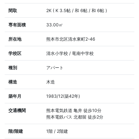
間取
2K ( K 3.5帖 / 和 6帖 / 和 6帖 )
専有面積
33.00㎡
所在地
熊本市北区清水東町2-46
学校区
清水小学校 / 竜南中学校
種別
アパート
構造
木造
築年月
1983/12(築42年)
交通機関
熊本電気鉄道 亀井 徒歩10分
熊本電鉄バス 北都留 徒歩2分
階/階建
1階 / 2階建