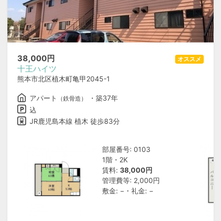
38,000
円
オススメ
十王ハイツ
熊本市北区植木町亀甲2045-1
アパート
・築37年
（鉄骨造）
込
JR鹿児島本線 植木 徒歩83分
部屋番号: 0103
1階・2K
賃料:
38,000円
管理費等: 2,000円
敷金: −・礼金: −