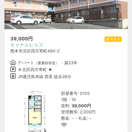
39,000
円
オススメ
キャナルヒルズ
熊本市北区四方寄町490-2
アパート
・築23年
（重量鉄骨造）
☆北区四方寄町 ★
JR鹿児島本線 西里 徒歩26分
部屋番号: 0105
1階・1K
賃料:
39,000円
管理費等: 2,000円
敷金: −・礼金: −