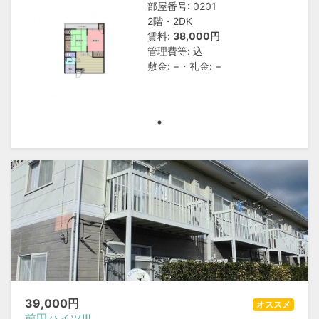
部屋番号: 0201
2階・2DK
賃料:
38,000円
管理費等: 込
敷金: −・礼金: −
39,000
円
オススメ
前田ハイツⅢ