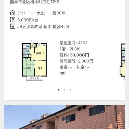
熊本市北区植木町広住72-2
アパート
・築30年
（木造）
3,000円/台
JR鹿児島本線 植木 徒歩42分
部屋番号: A102
1階・2LDK
賃料:
33,000円
管理費等: 2,000円
敷金: −・礼金: −