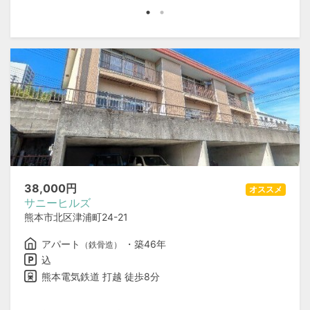
38,000
円
オススメ
サニーヒルズ
熊本市北区津浦町24-21
アパート
・築46年
（鉄骨造）
込
熊本電気鉄道 打越 徒歩8分