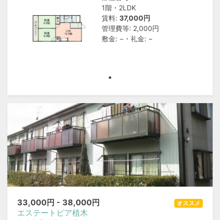
1階・2LDK
賃料:
37,000円
管理費等: 2,000円
敷金: −・礼金: −
33,000
円 -
38,000
円
オススメ
エステートピア植木