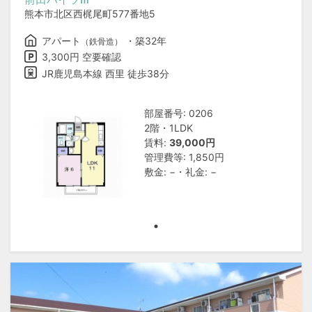
熊本市北区西梶尾町577番地5
アパート
・築32年
（鉄骨造）
3,300円 空要確認
JR鹿児島本線 西里 徒歩38分
部屋番号: 0206
2階・1LDK
賃料:
39,000円
管理費等: 1,850円
敷金: −・礼金: −