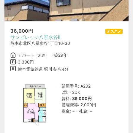
36,000
円
オススメ
サンビレッジ八景水谷Ⅱ
熊本市北区八景水谷1丁目16-30
アパート
・築29年
（木造）
3,300円
熊本電気鉄道 堀川 徒歩4分
部屋番号: A202
2階・2DK
賃料:
36,000円
管理費等: 2,000円
敷金: −・礼金: −