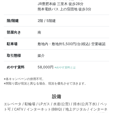
JR豊肥本線 三里木 徒歩28分
熊本電鉄バス 上の窪団地 徒歩3分
階/階建
2階 / 5階建
部屋向き
南
駐車場
敷地内・敷地外5,500円/台(税込) 空要確認
取引態様
媒介
めやす賃料
58,000円
※めやす賃料とは
※各キャンペーンの併用不可。
※間取り図が現況と異なる場合、現況を優先させて頂きます。
設備
エレベータ / 駐輪場 / LPガス / 水道(公営) / 排水(公共下水) / ペッ
ト可 / CATV / インターネット(BBIQ) / 地上デジタル / インターネ