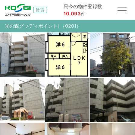
只今の物件登録数
10,093
件
光の森グッディポイントⅠ （0201）