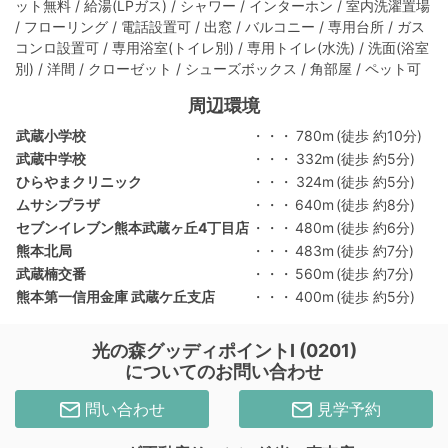
ット無料 / 給湯(LPガス) / シャワー / インターホン / 室内洗濯置場
/ フローリング / 電話設置可 / 出窓 / バルコニー / 専用台所 / ガス
コンロ設置可 / 専用浴室(トイレ別) / 専用トイレ(水洗) / 洗面(浴室
別) / 洋間 / クローゼット / シューズボックス / 角部屋 / ペット可
周辺環境
武蔵小学校
・・・
780m
(徒歩 約10分)
武蔵中学校
・・・
332m
(徒歩 約5分)
ひらやまクリニック
・・・
324m
(徒歩 約5分)
ムサシプラザ
・・・
640m
(徒歩 約8分)
セブンイレブン熊本武蔵ヶ丘4丁目店
・・・
480m
(徒歩 約6分)
熊本北局
・・・
483m
(徒歩 約7分)
武蔵楠交番
・・・
560m
(徒歩 約7分)
熊本第一信用金庫 武蔵ケ丘支店
・・・
400m
(徒歩 約5分)
光の森グッディポイントⅠ (0201)
についてのお問い合わせ
問い合わせ
見学予約