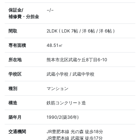
保証金/
−/−
補修費・分担金
間取
2LDK ( LDK 7帖 / 洋 6帖 / 洋 6帖 )
専有面積
48.51㎡
所在地
熊本市北区武蔵ケ丘8丁目6-10
学校区
武蔵小学校 / 武蔵中学校
種別
マンション
構造
鉄筋コンクリート造
築年月
1990/2(築36年)
交通機関
JR豊肥本線 光の森 徒歩18分
JR豊肥本線 武蔵塚 徒歩17分