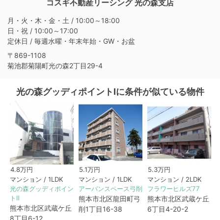
コスギ不動産リーシング 光の森支店
月・火・木・金・土 / 10:00～18:00
日・祝 / 10:00～17:00
定休日 / 毎週水曜・年末年始・GW・お盆
〒869-1108
菊池郡菊陽町光の森2丁目29-4
光の森グッディポイントⅠに条件が似ている物件
4.8万円
5.1万円
5.3万円
マンション / 1LDK
マンション / 1LDK
マンション / 2LDK
光の森グッディポイン
アーバンスペース弓削
フラワーヒルズ77
A
トⅡ
熊本市北区龍田町弓
熊本市北区武蔵ケ丘
熊本市北区武蔵ケ丘
削1丁目16-38
6丁目4-20-2
8丁目6-12