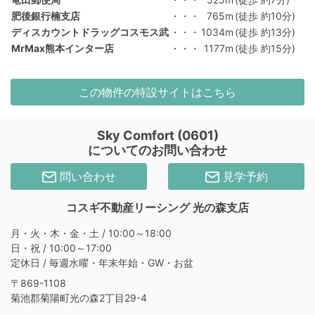
肥後銀行楠支店
・・・
765m
(徒歩 約10分)
ディスカウントドラッグコスモス武
・・・
1034m
(徒歩 約13分)
MrMax熊本インター店
・・・
1177m
(徒歩 約15分)
この物件の特設サイトはこちら
Sky Comfort (0601)
についてのお問い合わせ
問い合わせ
見学予約
コスギ不動産リーシング 光の森支店
月・火・木・金・土 / 10:00～18:00
日・祝 / 10:00～17:00
定休日 / 毎週水曜・年末年始・GW・お盆
〒869-1108
菊池郡菊陽町光の森2丁目29-4