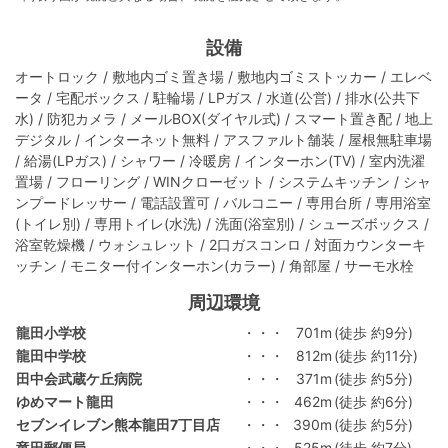
設備
オートロック / 敷地内ゴミ置き場 / 敷地内ゴミストッカー / エレベ
ータ / 宅配ボックス / 駐輪場 / LPガス / 水道(公営) / 排水(公共下
水) / 防犯カメラ / メールBOX(ダイヤル式) / スマート置き配 / 地上
デジタル / インターネット無料 / アスファルト舗装 / 屋根無駐車場
/ 給湯(LPガス) / シャワー / 冷暖房 / インターホン(TV) / 室内洗濯
置場 / フローリング / WINクローゼット / システムキッチン / シャ
ンプードレッサー / 電話設置可 / バルコニー / 専用台所 / 専用浴室
(トイレ別) / 専用トイレ(水洗) / 洗面(浴室別) / シューズボックス /
浴室乾燥機 / ウォシュレット / 2口ガスコンロ / 対面カウンターキ
ッチン / モニター付インターホン(カラー) / 角部屋 / サーモ水栓
周辺環境
龍田小学校
・・・
701m
(徒歩 約9分)
龍田中学校
・・・
812m
(徒歩 約11分)
田中会武蔵ケ丘病院
・・・
371m
(徒歩 約5分)
ゆめマート龍田
・・・
462m
(徒歩 約6分)
セブンイレブン熊本龍田7丁目店
・・・
390m
(徒歩 約5分)
竜田郵便局
・・・
525m
(徒歩 約7分)