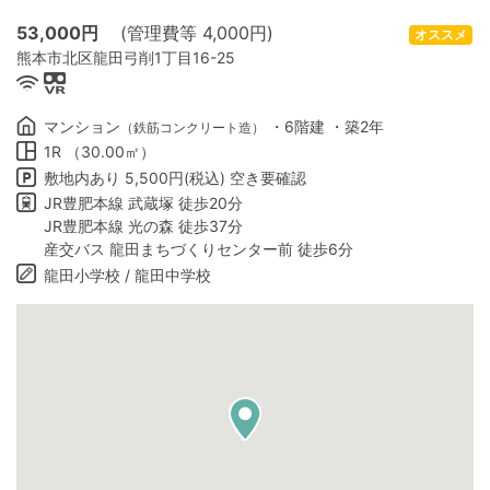
53,000
円
(管理費等 4,000円)
オススメ
熊本市北区龍田弓削1丁目16-25
マンション
・6階建 ・築2年
（鉄筋コンクリート造）
1R （30.00㎡）
敷地内あり 5,500円(税込) 空き要確認
JR豊肥本線 武蔵塚 徒歩20分
JR豊肥本線 光の森 徒歩37分
産交バス 龍田まちづくりセンター前 徒歩6分
龍田小学校 / 龍田中学校