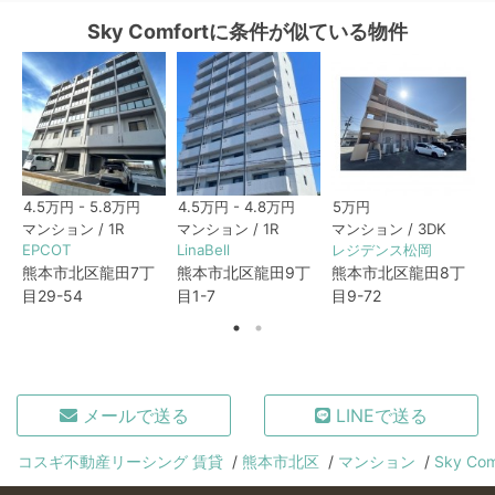
Sky Comfortに条件が似ている物件
4.5万円 - 5.8万円
4.5万円 - 4.8万円
5万円
マンション / 1R
マンション / 1R
マンション / 3DK
EPCOT
LinaBell
レジデンス松岡
熊本市北区龍田7丁
熊本市北区龍田9丁
熊本市北区龍田8丁
目29-54
目1-7
目9-72
メールで送る
LINEで送る
コスギ不動産リーシング 賃貸
熊本市北区
マンション
Sky Com