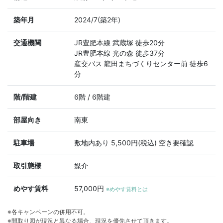
築年月
2024/7(築2年)
交通機関
JR豊肥本線 武蔵塚 徒歩20分
JR豊肥本線 光の森 徒歩37分
産交バス 龍田まちづくりセンター前 徒歩6
分
階/階建
6階 / 6階建
部屋向き
南東
駐車場
敷地内あり 5,500円(税込) 空き要確認
取引態様
媒介
めやす賃料
57,000円
※めやす賃料とは
※各キャンペーンの併用不可。
※間取り図が現況と異なる場合、現況を優先させて頂きます。