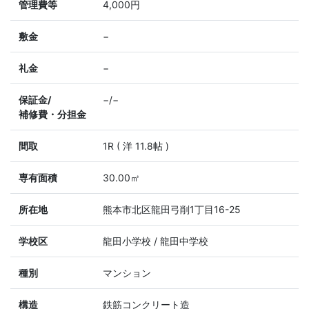
管理費等
4,000円
敷金
−
礼金
−
保証金/
−/−
補修費・分担金
間取
1R ( 洋 11.8帖 )
専有面積
30.00㎡
所在地
熊本市北区龍田弓削1丁目16-25
学校区
龍田小学校 / 龍田中学校
種別
マンション
構造
鉄筋コンクリート造