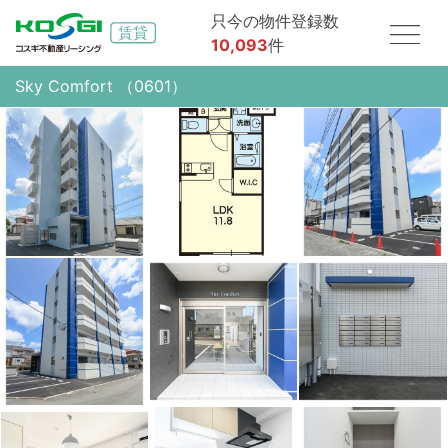
只今の物件登録数
10,093
件
Sky Comfort （0601）