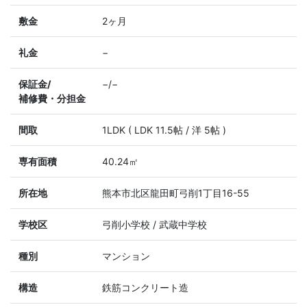
敷金
2ヶ月
礼金
−
保証金/
−/−
補修費・分担金
間取
1LDK ( LDK 11.5帖 / 洋 5帖 )
専有面積
40.24㎡
所在地
熊本市北区龍田町弓削1丁目16-55
学校区
弓削小学校 / 武蔵中学校
種別
マンション
構造
鉄筋コンクリート造