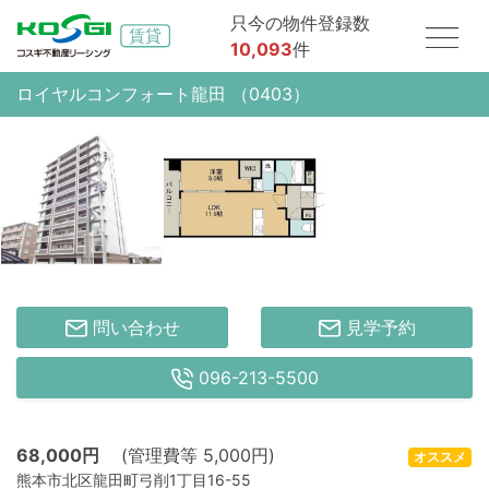
只今の物件登録数
10,093
件
ロイヤルコンフォート龍田 （0403）
問い合わせ
見学予約
096-213-5500
68,000
円
(管理費等 5,000円)
オススメ
熊本市北区龍田町弓削1丁目16-55