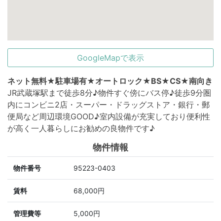
GoogleMapで表示
ネット無料★駐車場有★オートロック★BS★CS★南向き
JR武蔵塚駅まで徒歩8分♪物件すぐ傍にバス停♪徒歩9分圏
内にコンビニ2店・スーパー・ドラッグストア・銀行・郵
便局など周辺環境GOOD♪室内設備が充実しており便利性
が高く一人暮らしにお勧めの良物件です♪
物件情報
物件番号
95223-0403
賃料
68,000円
管理費等
5,000円