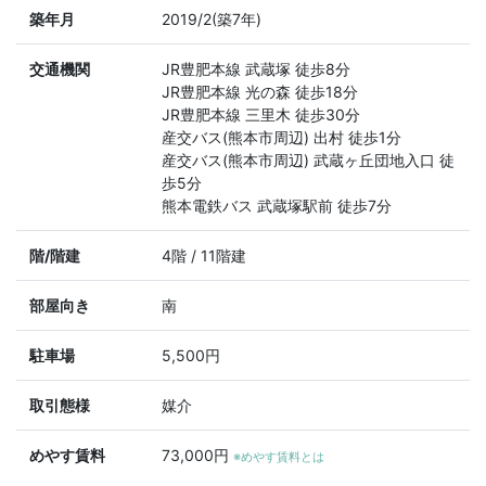
築年月
2019/2(築7年)
交通機関
JR豊肥本線 武蔵塚 徒歩8分
JR豊肥本線 光の森 徒歩18分
JR豊肥本線 三里木 徒歩30分
産交バス(熊本市周辺) 出村 徒歩1分
産交バス(熊本市周辺) 武蔵ヶ丘団地入口 徒
歩5分
熊本電鉄バス 武蔵塚駅前 徒歩7分
階/階建
4階 / 11階建
部屋向き
南
駐車場
5,500円
取引態様
媒介
めやす賃料
73,000円
※めやす賃料とは