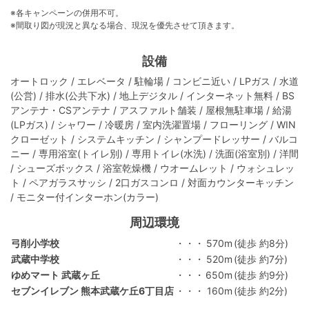
※各キャンペーンの併用不可。
※間取り図が現況と異なる場合、現況を優先させて頂きます。
設備
オートロック / エレベータ / 駐輪場 / コンビニ近い / LPガス / 水道
(公営) / 排水(公共下水) / 地上デジタル / インターネット無料 / BS
アンテナ・CSアンテナ / アスファルト舗装 / 屋根無駐車場 / 給湯
(LPガス) / シャワー / 冷暖房 / 室内洗濯置場 / フローリング / WIN
クローゼット / システムキッチン / シャンプードレッサー / バルコ
ニー / 専用浴室(トイレ別) / 専用トイレ(水洗) / 洗面(浴室別) / 洋間
/ シューズボックス / 浴室乾燥機 / ウオームレット / ウォシュレッ
ト / ペアガラスサッシ / 2口ガスコンロ / 対面カウンターキッチン
/ モニター付インターホン(カラー)
周辺環境
弓削小学校
・・・
570m
(徒歩 約8分)
武蔵中学校
・・・
520m
(徒歩 約7分)
ゆめマート 武蔵ヶ丘
・・・
650m
(徒歩 約9分)
セブンイレブン 熊本武蔵ケ丘6丁目店
・・・
160m
(徒歩 約2分)