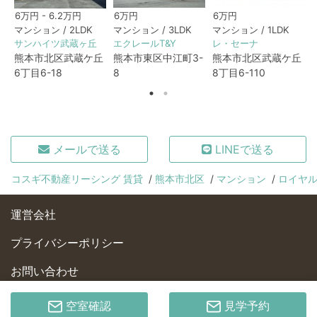
6万円 - 6.2万円
6万円
6万円
マンション / 2LDK
マンション / 3LDK
マンション / 1LDK
サンハイツ武蔵ヶ丘
エクレールT&Y
レ・セーナ
熊本市北区武蔵ケ丘
熊本市東区中江町3-
熊本市北区武蔵ケ丘
6丁目6-18
8
8丁目6-110
メールで送る
LINEで送る
コスギ不動産リーシング 賃貸
熊本市北区
マンション
ロイヤ
運営会社
プライバシーポリシー
お問い合わせ
© KOSUGI REAL ESTATE Co., Ltd.
空室確認
見学予約