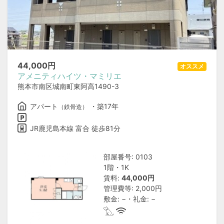
44,000
円
オススメ
アメニティハイツ・マミリエ
熊本市南区城南町東阿高1490-3
アパート
・築17年
（鉄骨造）
JR鹿児島本線 富合 徒歩81分
部屋番号: 0103
1階・1K
賃料:
44,000円
管理費等: 2,000円
敷金: −・礼金: −