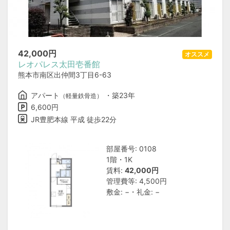
42,000
円
オススメ
レオパレス太田壱番館
熊本市南区出仲間3丁目6-63
アパート
・築23年
（軽量鉄骨造）
6,600円
JR豊肥本線 平成 徒歩22分
部屋番号: 0108
1階・1K
賃料:
42,000円
管理費等: 4,500円
敷金: −・礼金: −