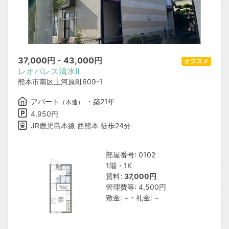
37,000
円 -
43,000
円
オススメ
レオパレス清水Ⅱ
熊本市南区土河原町609-1
アパート
・築21年
（木造）
4,950円
JR鹿児島本線 西熊本 徒歩24分
部屋番号: 0102
1階・1K
賃料:
37,000円
管理費等: 4,500円
敷金: −・礼金: −