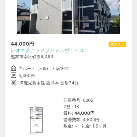
44,000
円
オススメ
レオネクストメゾンメルヴェイユ
熊本市南区砂原町493
アパート
・築16年
（木造）
4,400円
JR鹿児島本線 西熊本 徒歩34分
部屋番号: 0202
2階・1K
賃料:
44,000円
管理費等: 4,500円
敷金: −・礼金: 1.5ヶ月