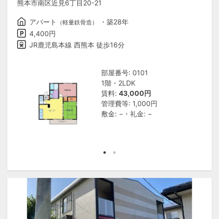
熊本市南区近見6丁目20-21
アパート
・築28年
（軽量鉄骨造）
4,400円
JR鹿児島本線 西熊本 徒歩16分
部屋番号: 0101
1階・2LDK
賃料:
43,000円
管理費等: 1,000円
敷金: −・礼金: −