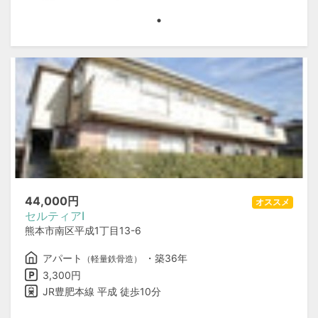
44,000
円
オススメ
セルティアⅠ
熊本市南区平成1丁目13-6
アパート
・築36年
（軽量鉄骨造）
3,300円
JR豊肥本線 平成 徒歩10分