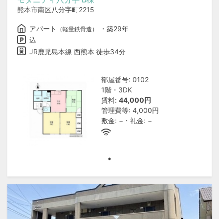
熊本市南区八分字町2215
アパート
・築29年
（軽量鉄骨造）
込
JR鹿児島本線 西熊本 徒歩34分
部屋番号: 0102
1階・3DK
賃料:
44,000円
管理費等: 4,000円
敷金: −・礼金: −