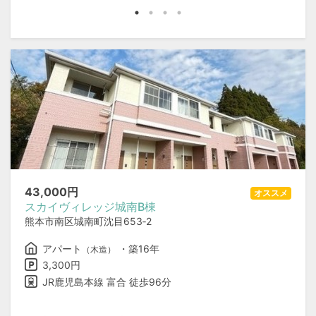
43,000
円
オススメ
スカイヴィレッジ城南B棟
熊本市南区城南町沈目653‐2
アパート
・築16年
（木造）
3,300円
JR鹿児島本線 富合 徒歩96分