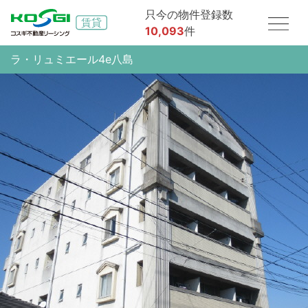
只今の物件登録数
10,093
件
ラ・リュミエール4e八島