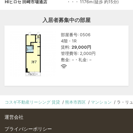
HIヒロセ 田崎市場通店
・・・
1176m
(徒歩 約15分)
入居者募集中の部屋
部屋番号: 0506
4階・1R
賃料:
29,000円
管理費等: 2,000円
敷金: −・礼金: −
コスギ不動産リーシング 賃貸
熊本市西区
マンション
ラ・リュ
運営会社
プライバシーポリシー