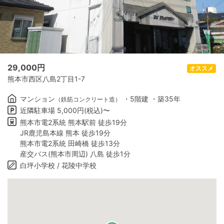
29,000
円
オススメ
熊本市西区八島2丁目1-7
マンション
・5階建 ・築35年
（鉄筋コンクリート造）
近隣駐車場 5,000円(税込)〜
熊本市電2系統 熊本駅前 徒歩19分
JR鹿児島本線 熊本 徒歩19分
熊本市電2系統 田崎橋 徒歩13分
産交バス(熊本市周辺) 八島 徒歩1分
白坪小学校 / 花陵中学校