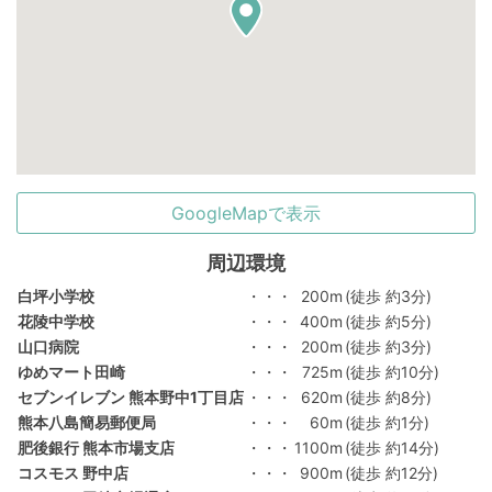
GoogleMapで表示
周辺環境
白坪小学校
・・・
200m
(徒歩 約3分)
花陵中学校
・・・
400m
(徒歩 約5分)
山口病院
・・・
200m
(徒歩 約3分)
ゆめマート田崎
・・・
725m
(徒歩 約10分)
セブンイレブン 熊本野中1丁目店
・・・
620m
(徒歩 約8分)
熊本八島簡易郵便局
・・・
60m
(徒歩 約1分)
肥後銀行 熊本市場支店
・・・
1100m
(徒歩 約14分)
コスモス 野中店
・・・
900m
(徒歩 約12分)