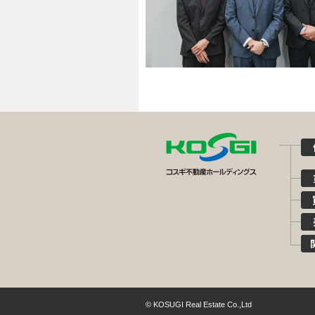
© KOSUGI Real Estate Co.,Ltd