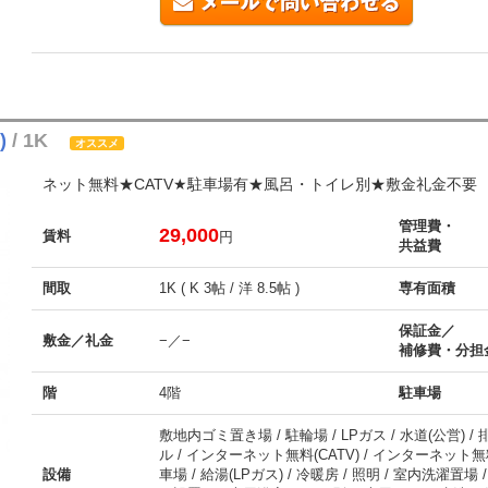
)
/ 1K
オススメ
ネット無料★CATV★駐車場有★風呂・トイレ別★敷金礼金不要
管理費・
29,000
賃料
円
共益費
間取
1K ( K 3帖 / 洋 8.5帖 )
専有面積
保証金／
敷金／礼金
−／−
補修費・分担
階
4階
駐車場
敷地内ゴミ置き場 / 駐輪場 / LPガス / 水道(公営) /
ル / インターネット無料(CATV) / インターネット無料(
設備
車場 / 給湯(LPガス) / 冷暖房 / 照明 / 室内洗濯置