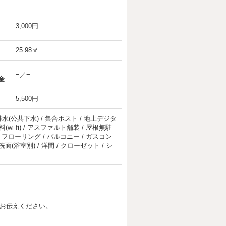
3,000円
25.98㎡
−／−
金
5,500円
 排水(公共下水) / 集合ポスト / 地上デジタ
wi-fi) / アスファルト舗装 / 屋根無駐
場 / フローリング / バルコニー / ガスコン
洗面(浴室別) / 洋間 / クローゼット / シ
お伝えください。