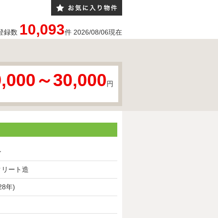
10,093
登録数
件
2026/08/06
現在
9,000～30,000
円
ン
クリート造
28年)