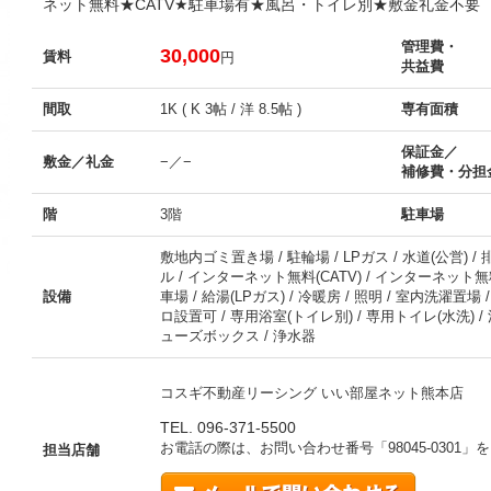
ネット無料★CATV★駐車場有★風呂・トイレ別★敷金礼金不要
管理費・
30,000
賃料
円
共益費
間取
1K ( K 3帖 / 洋 8.5帖 )
専有面積
保証金／
敷金／礼金
−／−
補修費・分担
階
3階
駐車場
敷地内ゴミ置き場 / 駐輪場 / LPガス / 水道(公営) /
ル / インターネット無料(CATV) / インターネット無料(
設備
車場 / 給湯(LPガス) / 冷暖房 / 照明 / 室内洗濯置
ロ設置可 / 専用浴室(トイレ別) / 専用トイレ(水洗) / 
ューズボックス / 浄水器
コスギ不動産リーシング いい部屋ネット熊本店
TEL. 096-371-5500
お電話の際は、お問い合わせ番号「
98045-0301
」を
担当店舗