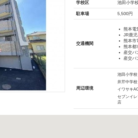
学校区
池田小学校
駐車場
5,500円
熊本電
JR鹿児
熊本市
交通機関
熊本都
産交バ
産交バ
池田小学校
井芹中学校
周辺環境
イワサキAC
セブンイレ
店