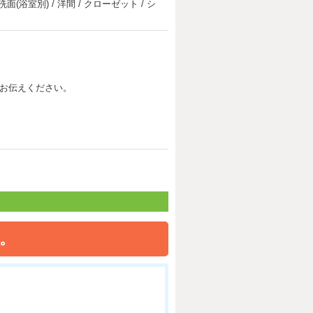
洗面(浴室別) / 洋間 / クローゼット / シ
お伝えください。
。