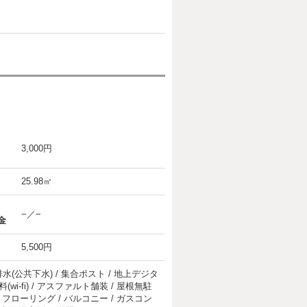
3,000円
25.98㎡
−／−
金
5,500円
 排水(公共下水) / 集合ポスト / 地上デジタ
wi-fi) / アスファルト舗装 / 屋根無駐
場 / フローリング / バルコニー / ガスコン