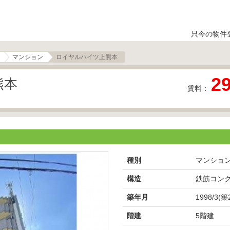
只今の物件
マンション
ロイヤルハイツ上熊本
2
熊本
賃料：
種別
マンショ
構造
鉄筋コン
築年月
1998/3(築
階建
5階建