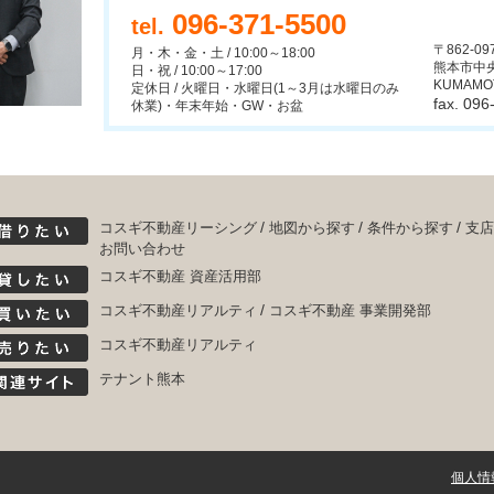
096-371-5500
tel.
〒862-09
月・木・金・土 / 10:00～18:00
熊本市中央
日・祝 / 10:00～17:00
KUMAMO
定休日 / 火曜日・水曜日(1～3月は水曜日のみ
fax. 09
休業)・年末年始・GW・お盆
コスギ不動産リーシング
地図から探す
条件から探す
支店
お問い合わせ
コスギ不動産 資産活用部
コスギ不動産リアルティ
コスギ不動産 事業開発部
コスギ不動産リアルティ
テナント熊本
個人情