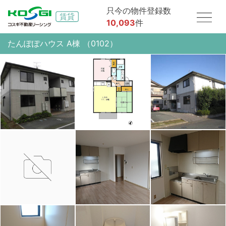
只今の物件登録数
10,093
件
たんぽぽハウス A棟 （0102）