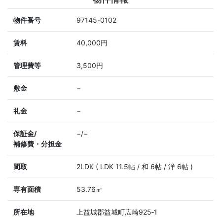
物件番号
97145-0102
賃料
40,000円
管理費等
3,500円
敷金
−
礼金
−
保証金/
−/−
補修費・分担金
間取
2LDK ( LDK 11.5帖 / 和 6帖 / 洋 6帖 )
専有面積
53.76㎡
所在地
上益城郡益城町広崎925‐1