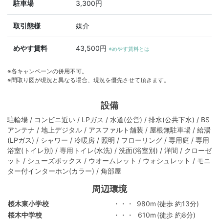
駐車場
3,300円
取引態様
媒介
めやす賃料
43,500円
※めやす賃料とは
※各キャンペーンの併用不可。
※間取り図が現況と異なる場合、現況を優先させて頂きます。
設備
駐輪場 / コンビニ近い / LPガス / 水道(公営) / 排水(公共下水) / BS
アンテナ / 地上デジタル / アスファルト舗装 / 屋根無駐車場 / 給湯
(LPガス) / シャワー / 冷暖房 / 照明 / フローリング / 専用庭 / 専用
浴室(トイレ別) / 専用トイレ(水洗) / 洗面(浴室別) / 洋間 / クローゼ
ット / シューズボックス / ウオームレット / ウォシュレット / モニ
ター付インターホン(カラー) / 角部屋
周辺環境
桜木東小学校
・・・
980m
(徒歩 約13分)
桜木中学校
・・・
610m
(徒歩 約8分)