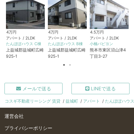
4万円
4万円
4.5万円
アパート / 2LDK
アパート / 2LDK
アパート / 2LDK
たんぽぽハウス C棟
たんぽぽハウス B棟
小楠パピヨン
上益城郡益城町広崎
上益城郡益城町広崎
熊本市東区沼山津4
925‐1
925‐1
丁目3-27
8
メールで送る
LINEで送る
コスギ不動産リーシング 賃貸
益城町
アパート
たんぽぽハウス
運営会社
プライバシーポリシー