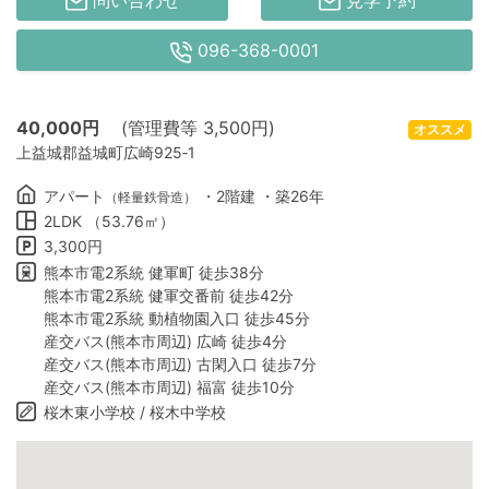
問い合わせ
見学予約
096-368-0001
40,000
円
(管理費等 3,500円)
オススメ
上益城郡益城町広崎925‐1
アパート
・2階建 ・築26年
（軽量鉄骨造）
2LDK （53.76㎡）
3,300円
熊本市電2系統 健軍町 徒歩38分
熊本市電2系統 健軍交番前 徒歩42分
熊本市電2系統 動植物園入口 徒歩45分
産交バス(熊本市周辺) 広崎 徒歩4分
産交バス(熊本市周辺) 古閑入口 徒歩7分
産交バス(熊本市周辺) 福富 徒歩10分
桜木東小学校 / 桜木中学校