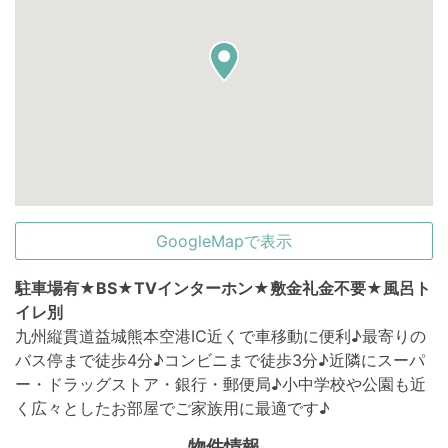
GoogleMapで表示
駐車場有★BS★TVインターホン★敷金礼金不要★風呂ト
イレ別
九州縦貫道益城熊本空港IC近くで車移動に便利♪最寄りの
バス停まで徒歩4分♪コンビニまで徒歩3分♪近隣にスーパ
ー・ドラッグストア・銀行・郵便局♪小中学校や公園も近
く広々としたお部屋でご家族用に最適です♪
物件情報