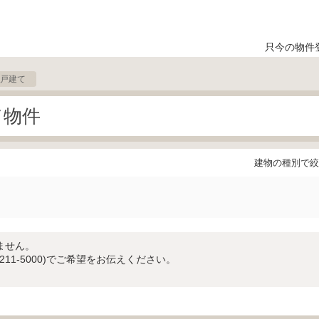
只今の物件
戸建て
て物件
建物の種別で絞
ません。
-211-5000)でご希望をお伝えください。
。