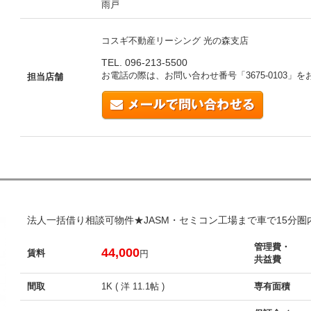
雨戸
コスギ不動産リーシング 光の森支店
TEL. 096-213-5500
お電話の際は、お問い合わせ番号「
3675-0103
」を
担当店舗
法人一括借り相談可物件★JASM・セミコン工場まで車で15分
管理費・
44,000
賃料
円
共益費
間取
1K ( 洋 11.1帖 )
専有面積