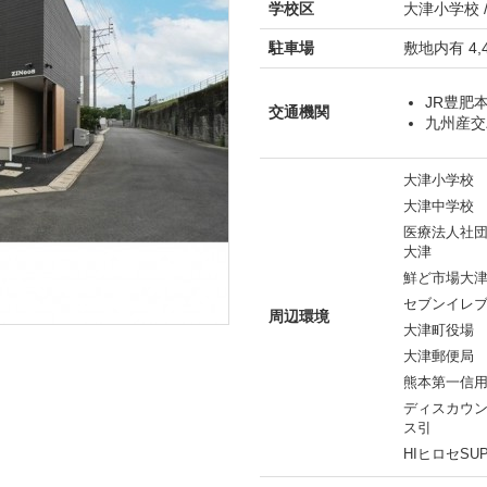
学校区
大津小学校 
駐車場
敷地内有 4,
JR豊肥
交通機関
九州産交
大津小学校
大津中学校
医療法人社
大津
鮮ど市場大
セブンイレ
周辺環境
大津町役場
大津郵便局
熊本第一信
ディスカウ
ス引
HIヒロセSUP