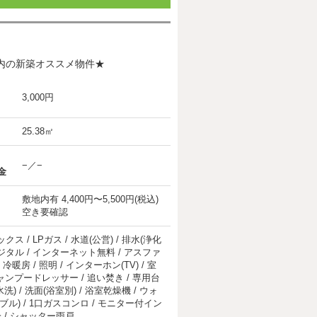
圏内の新築オススメ物件★
3,000円
25.38㎡
−／−
金
敷地内有 4,400円〜5,500円(税込)
空き要確認
 / LPガス / 水道(公営) / 排水(浄化
上デジタル / インターネット無料 / アスファ
冷暖房 / 照明 / インターホン(TV) / 室
ャンプードレッサー / 追い焚き / 専用台
洗) / 洗面(浴室別) / 浴室乾燥機 / ウォ
ル) / 1口ガスコンロ / モニター付イン
栓 / シャッター雨戸