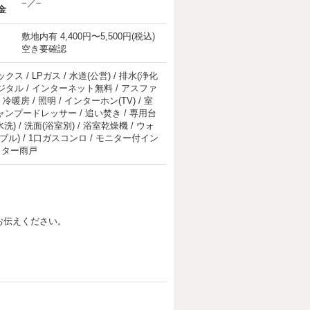
−／−
金
敷地内有 4,400円〜5,500円(税込)
空き要確認
 / LPガス / 水道(公営) / 排水(浄化
上デジタル / インターネット無料 / アスファ
冷暖房 / 照明 / インターホン(TV) / 室
ャンプードレッサー / 追い焚き / 専用台
洗) / 洗面(浴室別) / 浴室乾燥機 / ウォ
ル) / 1口ガスコンロ / モニター付イン
ャッター雨戸
お伝えください。