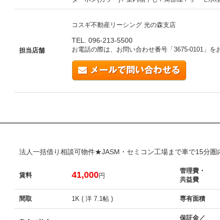
コスギ不動産リーシング 光の森支店
TEL. 096-213-5500
お電話の際は、お問い合わせ番号「
3675-0101
」を
担当店舗
法人一括借り相談可物件★JASM・セミコン工場まで車で15分
管理費・
41,000
賃料
円
共益費
間取
1K ( 洋 7.1帖 )
専有面積
保証金／