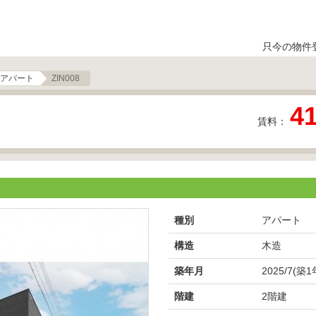
只今の物件
アパート
ZIN008
4
賃料：
種別
アパート
構造
木造
築年月
2025/7(築1
階建
2階建