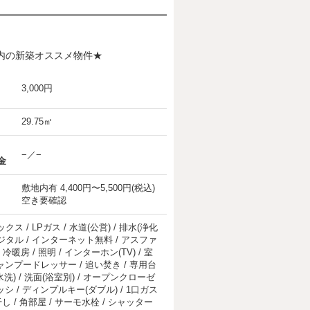
圏内の新築オススメ物件★
3,000円
29.75㎡
−／−
金
敷地内有 4,400円〜5,500円(税込)
空き要確認
 / LPガス / 水道(公営) / 排水(浄化
上デジタル / インターネット無料 / アスファ
冷暖房 / 照明 / インターホン(TV) / 室
ャンプードレッサー / 追い焚き / 専用台
水洗) / 洗面(浴室別) / オープンクローゼ
シ / ディンプルキー(ダブル) / 1口ガス
 / 角部屋 / サーモ水栓 / シャッター