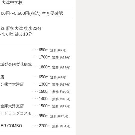
/ 大津中学校
400円〜5,500円(税込) 空き要確認
本線 肥後大津 徒歩22分
バス 吐 徒歩10分
650m
・・・
(徒歩 約9分)
1700m
・・・
(徒歩 約22分)
団坂梨会阿梨花病院
1800m
・・・
(徒歩 約23分)
津店
650m
・・・
(徒歩 約9分)
ブン熊本大津店
1300m
・・・
(徒歩 約17分)
1500m
・・・
(徒歩 約19分)
1400m
・・・
(徒歩 約18分)
用金庫大津支店
1500m
・・・
(徒歩 約19分)
ントドラッグコスモ
950m
・・・
(徒歩 約12分)
ER COMBO
2700m
・・・
(徒歩 約34分)