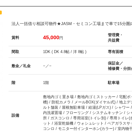
メ
法人一括借り相談可物件★JASM・セミコン工場まで車で15分
管理費・
45,000
賃料
円
共益費
間取
1DK ( DK 4.8帖 / 洋 8帖 )
専有面積
保証金／
敷金／礼金
−／−
補修費・分担
階
1階
駐車場
敷地内ゴミ置き場 / 敷地内ゴミストッカー / 宅配ボックス
槽) / 防犯カメラ / メールBOX(ダイヤル式) / 地
ルト舗装 / 屋根無駐車場 / 給湯(LPガス) / シャワー / 
内洗濯置場 / フローリング / システムキッチン / シ
設備
所 / ガスコンロ / 専用浴室(トイレ別) / 専用トイレ(
ット / 浴室乾燥機 / ウォシュレット / ペアガラスサッ
コンロ / モニター付インターホン(カラー) / 室内物干し