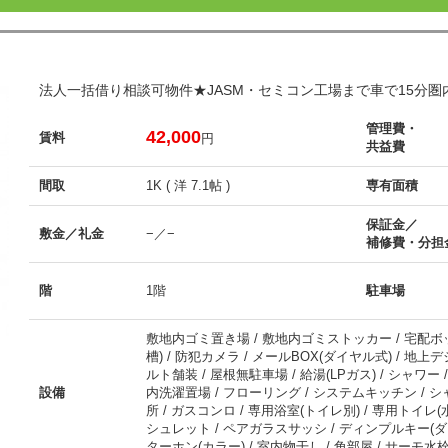
法人一括借り相談可物件★JASM・セミコン工場まで車で15分
管理費・
42,000
賃料
円
共益費
間取
1K ( 洋 7.1帖 )
専有面積
保証金／
敷金／礼金
−／−
補修費・分担
階
1階
駐車場
敷地内ゴミ置き場 / 敷地内ゴミストッカー / 宅配ボックス
槽) / 防犯カメラ / メールBOX(ダイヤル式) / 地
ルト舗装 / 屋根無駐車場 / 給湯(LPガス) / シャワー / 
設備
内洗濯置場 / フローリング / システムキッチン / シ
所 / ガスコンロ / 専用浴室(トイレ別) / 専用トイレ(水
シュレット / ペアガラスサッシ / ディンプルキー(ダブ
ターホン(カラー) / 室内物干し / 角部屋 / サーモ水