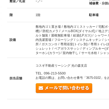
敷金／礼金
−／−
補修費・分担
階
1階
駐車場
敷地内ゴミ置き場 / 敷地内ゴミストッカー / 宅配ボックス
槽) / 防犯カメラ / メールBOX(ダイヤル式) / 地
ルト舗装 / 屋根無駐車場 / 給湯(LPガス) / シャワー / 
設備
内洗濯置場 / フローリング / システムキッチン / シ
所 / ガスコンロ / 専用浴室(トイレ別) / 専用トイレ(水
シュレット / ペアガラスサッシ / ディンプルキー(ダブ
ターホン(カラー) / 室内物干し / サーモ水栓 / シ
コスギ不動産リーシング 光の森支店
TEL. 096-213-5500
お電話の際は、お問い合わせ番号「
3675-0102
」を
担当店舗