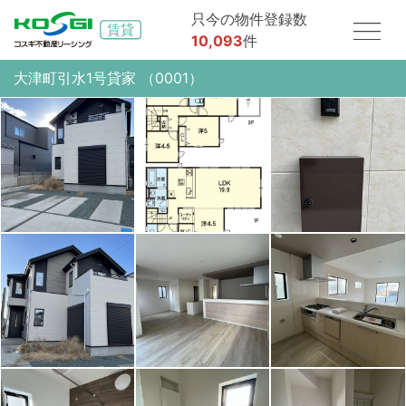
只今の物件登録数
10,093
件
大津町引水1号貸家 （0001）