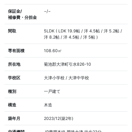
保証金/
−/−
補修費・分担金
間取
5LDK ( LDK 19.9帖 / 洋 4.5帖 / 洋 5.2帖 /
洋 8.2帖 / 洋 4.5帖 / 洋 5帖 )
専有面積
108.60㎡
所在地
菊池郡大津町引水826-10
学校区
大津小学校 / 大津中学校
種別
一戸建て
構造
木造
築年月
2023/12(築2年)
交通機関
JR豊肥本線 肥後大津 徒歩23分