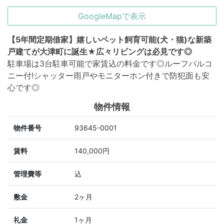
GoogleMapで表示
【5年間定期借家】嬉しいペット飼育可能(犬・猫)な新築
戸建てが大津町に誕生★広々リビングは必見です◎
駐車場は3台駐車可能で家賃込の料金です◎ルーフバルコ
ニー付!シャッター雨戸やモニターホン付きで防犯面も安
心です◎
物件情報
物件番号
93645-0001
賃料
140,000円
管理費等
込
敷金
2ヶ月
礼金
1ヶ月