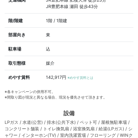
JR豊肥本線 瀬田 徒歩43分
階/階建
1階 / 1階建
部屋向き
東
駐車場
込
取引態様
媒介
めやす賃料
142,917円
※めやす賃料とは
※各キャンペーンの併用不可。
※間取り図が現況と異なる場合、現況を優先させて頂きます。
設備
LPガス / 水道(公営) / 排水(公共下水) / ペット可 / 屋根無駐車場 /
コンクリート舗装 / トイレ換気扇 / 浴室換気扇 / 給湯(LPガス) / シ
ャワー / インターホン(TV) / 室内洗濯置場 / フローリング / WINク