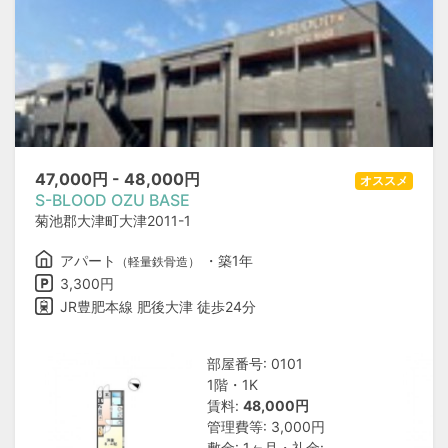
47,000
円 -
48,000
円
オススメ
S-BLOOD OZU BASE
菊池郡大津町大津2011-1
アパート
・築1年
（軽量鉄骨造）
3,300円
JR豊肥本線 肥後大津 徒歩24分
部屋番号: 0101
1階・1K
賃料:
48,000円
管理費等: 3,000円
敷金: 1ヶ月・礼金: −