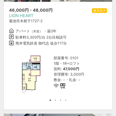
46,000
円 -
48,000
円
オススメ
LION HEART
菊池市木柑子1727-2
アパート
・築2年
（木造）
駐車料3,300円/台 2台目相談可
熊本電気鉄道 御代志 徒歩117分
部屋番号: 0101
1階・1R+ロフト
賃料:
47,000円
管理費等: 3,000円
敷金: −・礼金: −