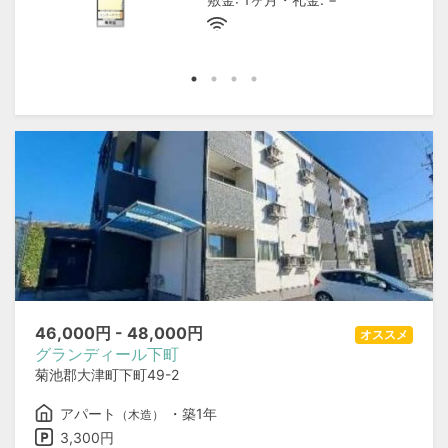
46,000
円 -
48,000
円
オススメ
グランディール下町
菊池郡大津町下町49-2
アパート
・築1年
（木造）
3,300円