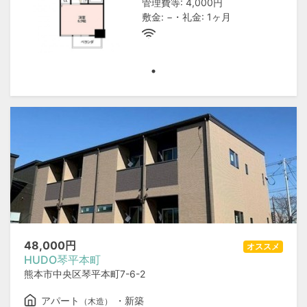
管理費等: 4,000円
敷金: −・礼金: 1ヶ月
48,000
円
オススメ
HUDO琴平本町
熊本市中央区琴平本町7-6-2
アパート
・新築
（木造）