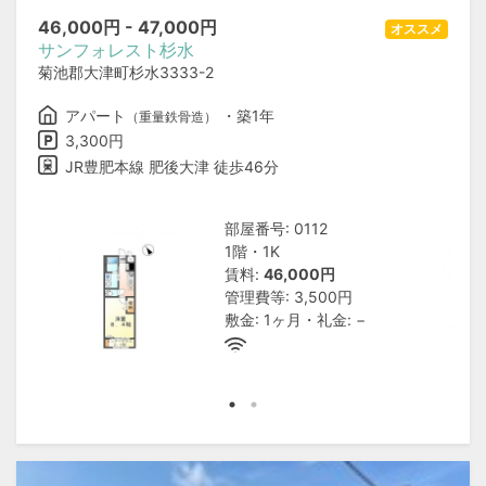
46,000
円 -
47,000
円
オススメ
サンフォレスト杉水
菊池郡大津町杉水3333-2
アパート
・築1年
（重量鉄骨造）
3,300円
JR豊肥本線 肥後大津 徒歩46分
部屋番号: 0112
1階・1K
賃料:
46,000円
管理費等: 3,500円
敷金: 1ヶ月・礼金: −