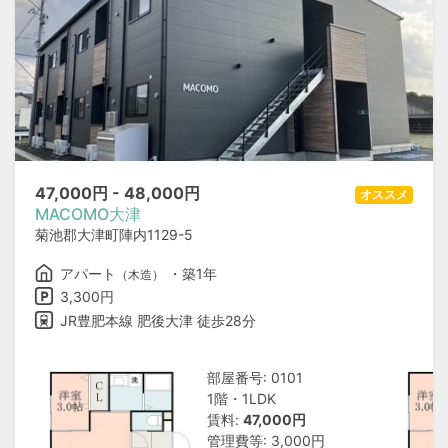
47,000
円 -
48,000
円
オススメ
MACOMO大津
菊池郡大津町陣内1129-5
アパート
・築1年
（木造）
3,300円
JR豊肥本線 肥後大津 徒歩28分
部屋番号: 0101
1階・1LDK
賃料:
47,000円
管理費等: 3,000円