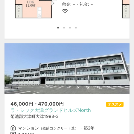
敷金: −・礼金: −
46,000
円 -
470,000
円
オススメ
ラ・シック大津グランドヒルズNorth
菊池郡大津町大津1998-3
マンション
・築2年
（鉄筋コンクリート造）