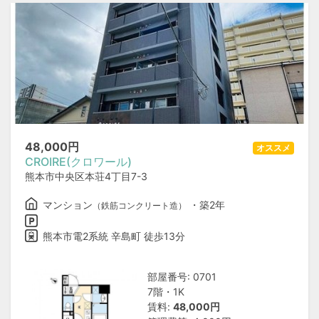
48,000
円
オススメ
CROIRE(クロワール)
熊本市中央区本荘4丁目7-3
マンション
・築2年
（鉄筋コンクリート造）
熊本市電2系統 辛島町 徒歩13分
部屋番号: 0701
7階・1K
賃料:
48,000円