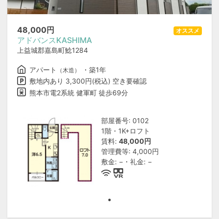
48,000
円
オススメ
アドバンスKASHIMA
上益城郡嘉島町鯰1284
アパート
・築1年
（木造）
敷地内あり 3,300円(税込) 空き要確認
熊本市電2系統 健軍町 徒歩69分
部屋番号: 0102
1階・1K+ロフト
賃料:
48,000円
管理費等: 4,000円
敷金: −・礼金: −