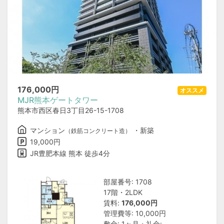
176,000
円
オススメ
MJR熊本ゲートタワー
熊本市西区春日3丁目26-15-1708
マンション
・新築
（鉄筋コンクリート造）
19,000円
JR豊肥本線 熊本 徒歩4分
部屋番号: 1708
17階・2LDK
賃料:
176,000円
管理費等: 10,000円
敷金: 1ヶ月・礼金: −