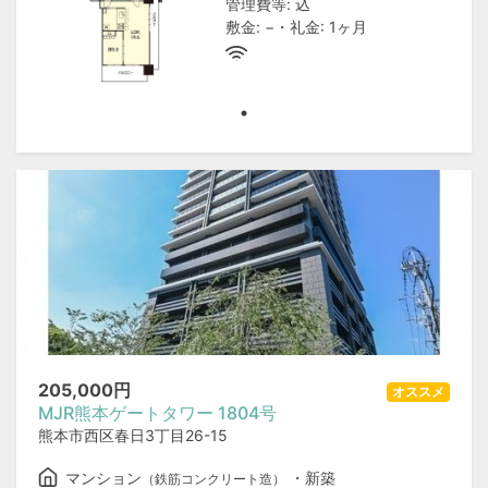
管理費等: 込
敷金: −・礼金: 1ヶ月
205,000
円
オススメ
MJR熊本ゲートタワー 1804号
熊本市西区春日3丁目26-15
マンション
・新築
（鉄筋コンクリート造）