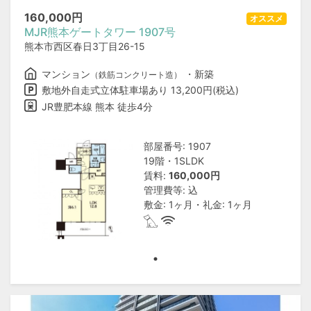
160,000
円
オススメ
MJR熊本ゲートタワー 1907号
熊本市西区春日3丁目26-15
マンション
・新築
（鉄筋コンクリート造）
敷地外自走式立体駐車場あり 13,200円(税込)
JR豊肥本線 熊本 徒歩4分
部屋番号: 1907
19階・1SLDK
賃料:
160,000円
管理費等: 込
敷金: 1ヶ月・礼金: 1ヶ月