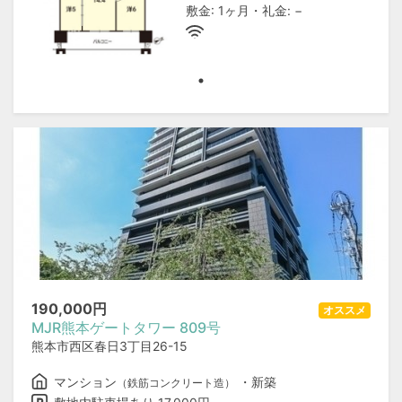
敷金: 1ヶ月・礼金: −
190,000
円
オススメ
MJR熊本ゲートタワー 809号
熊本市西区春日3丁目26-15
マンション
・新築
（鉄筋コンクリート造）