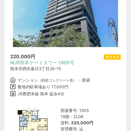
220,000
円
オススメ
MJR熊本ゲートタワー 1905号
熊本市西区春日3丁目26-15
マンション
・新築
（鉄筋コンクリート造）
敷地内駐車場あり 17,000円
JR豊肥本線 熊本 徒歩4分
部屋番号: 1905
19階・2LDK
賃料:
220,000円
管理費等: 込