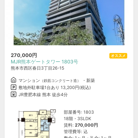
270,000
円
オススメ
MJR熊本ゲートタワー 1803号
熊本市西区春日3丁目26-15
マンション
・新築
（鉄筋コンクリート造）
敷地外駐車場1台あり 13,200円(税込)
JR豊肥本線 熊本 徒歩4分
部屋番号: 1803
18階・3SLDK
賃料:
270,000円
管理費等: 込
敷金: 1ヶ月・礼金: 1ヶ月