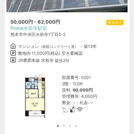
50,000
円 -
62,000
円
オススメ
Prime水前寺駅前
熊本市中央区水前寺1丁目5-2
マンション
・築13年
（鉄筋コンクリート造）
敷地内 11,000円(税込) 空き要確認
JR豊肥本線 水前寺 徒歩2分
部屋番号: 0201
2階・1LDK
賃料:
60,000円
管理費等: 4,000円
敷金: −・礼金: −