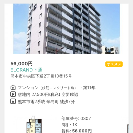
56,000
円
オススメ
ELGRAND下通
熊本市中央区下通2丁目10番15号
マンション
・築11年
（鉄筋コンクリート造）
敷地内 27,500円(税込) 空要確認
熊本市電2系統 辛島町 徒歩7分
部屋番号: 0307
3階・1K
賃料:
56,000円