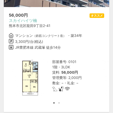
56,000
円
オススメ
スカイハイツ楠
熊本市北区龍田9丁目2-41
マンション
・築34年
（鉄筋コンクリート造）
3,300円/台(税込)
JR豊肥本線 武蔵塚 徒歩14分
部屋番号: 0101
1階・3LDK
賃料:
56,000円
管理費等: 2,000円
敷金: −・礼金: −