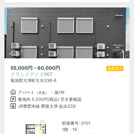
55,000
円 -
60,000
円
オススメ
グランドデイズ007
菊池郡大津町引水338-6
アパート
・築1年
（木造）
敷地内 5,500円(税込) 空き要確認
JR豊肥本線 肥後大津 徒歩22分
部屋番号: 0101
1階・1K