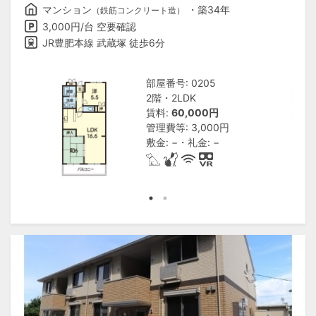
マンション
・築34年
（鉄筋コンクリート造）
3,000円/台 空要確認
JR豊肥本線 武蔵塚 徒歩6分
部屋番号: 0205
2階・2LDK
賃料:
60,000円
管理費等: 3,000円
敷金: −・礼金: −