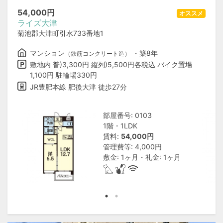
54,000
円
オススメ
ライズ大津
菊池郡大津町引水733番地1
マンション
・築8年
（鉄筋コンクリート造）
敷地内 普)3,300円 縦列)5,500円各税込 バイク置場
1,100円 駐輪場330円
JR豊肥本線 肥後大津 徒歩27分
部屋番号: 0103
1階・1LDK
賃料:
54,000円
管理費等: 4,000円
敷金: 1ヶ月・礼金: 1ヶ月