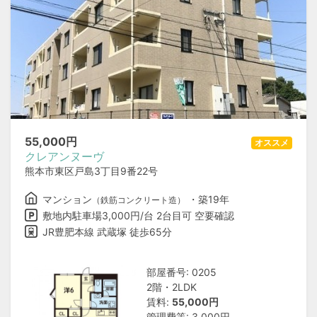
55,000
円
オススメ
クレアンヌーヴ
熊本市東区戸島3丁目9番22号
マンション
・築19年
（鉄筋コンクリート造）
敷地内駐車場3,000円/台 2台目可 空要確認
JR豊肥本線 武蔵塚 徒歩65分
部屋番号: 0205
2階・2LDK
賃料:
55,000円
管理費等: 3,000円