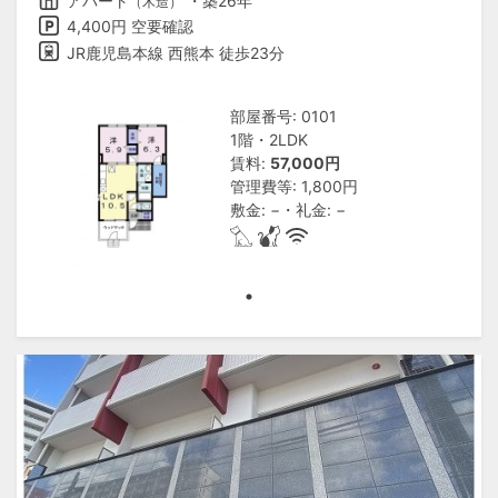
アパート
・築26年
（木造）
4,400円 空要確認
JR鹿児島本線 西熊本 徒歩23分
部屋番号: 0101
1階・2LDK
賃料:
57,000円
管理費等: 1,800円
敷金: −・礼金: −