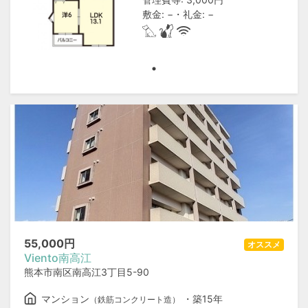
敷金: −・礼金: −
55,000
円
オススメ
Viento南高江
熊本市南区南高江3丁目5-90
マンション
・築15年
（鉄筋コンクリート造）