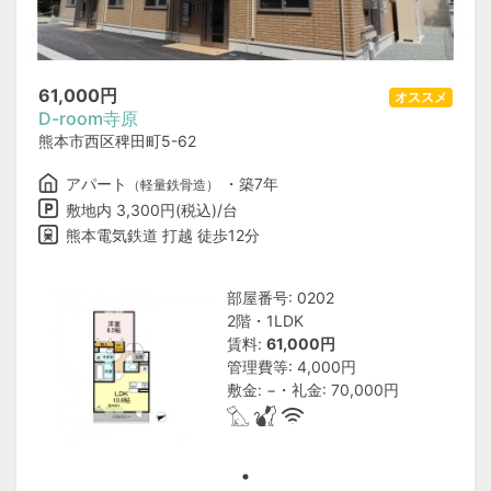
61,000
円
オススメ
D-room寺原
熊本市西区稗田町5-62
アパート
・築7年
（軽量鉄骨造）
敷地内 3,300円(税込)/台
熊本電気鉄道 打越 徒歩12分
部屋番号: 0202
2階・1LDK
賃料:
61,000円
管理費等: 4,000円
敷金: −・礼金: 70,000円