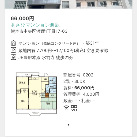
66,000
円
あさひマンション渡鹿
熊本市中央区渡鹿1丁目17-63
マンション
・築31年
（鉄筋コンクリート造）
敷地内有 7,700円〜12,100円(税込) 空き要確認
JR豊肥本線 水前寺 徒歩21分
部屋番号: 0202
2階・3LDK
賃料:
66,000円
管理費等: 4,000円
敷金: −・礼金: −