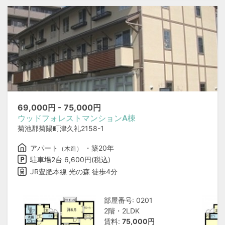
69,000
円 -
75,000
円
ウッドフォレストマンションA棟
菊池郡菊陽町津久礼2158-1
アパート
・築20年
（木造）
駐車場2台 6,600円(税込)
JR豊肥本線 光の森 徒歩4分
部屋番号: 0201
2階・2LDK
賃料:
75,000円