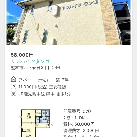
58,000
円
サンハイツタンゴ
熊本市西区春日3丁目24-9
アパート
・築17年
（木造）
11,000円(税込) 空要確認
JR鹿児島本線 熊本 徒歩1分
部屋番号: 0201
2階・1LDK
賃料:
58,000円
管理費等: 2,000円
敷金: 1ヶ月・礼金: −