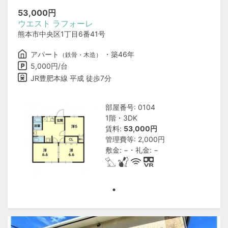
53,000
円
ウエスト ラフォーレ
熊本市中央区1丁目6番41号
アパート
・築46年
（鉄骨・木造）
5,000円/台
JR豊肥本線 平成 徒歩7分
部屋番号: 0104
1階・3DK
賃料:
53,000円
管理費等: 2,000円
敷金: −・礼金: −