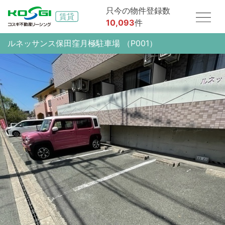
只今の物件登録数
10,093
件
ルネッサンス保田窪月極駐車場 （P001）