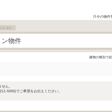
只今の物件
ンション
ョン物件
建物の種別で絞
ません。
-211-5000)でご希望をお伝えください。
。