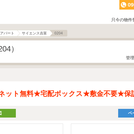
09
只今の物件
アパート
サイエンス吉富
0204
04）
管理
ネット無料★宅配ボックス★敷金不要★保
図
ペ