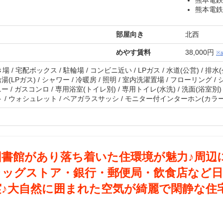
熊本電鉄
熊本電鉄
部屋向き
北西
めやす賃料
38,000円
※
/ 宅配ボックス / 駐輪場 / コンビニ近い / LPガス / 水道(公営) / 排水
給湯(LPガス) / シャワー / 冷暖房 / 照明 / 室内洗濯置場 / フローリング
ー / ガスコンロ / 専用浴室(トイレ別) / 専用トイレ(水洗) / 洗面(浴室別
 / ウォシュレット / ペアガラスサッシ / モニター付インターホン(カラー
図書館があり落ち着いた住環境が魅力♪周辺
ラッグストア・銀行・郵便局・飲食店など日
実♪大自然に囲まれた空気が綺麗で閑静な住