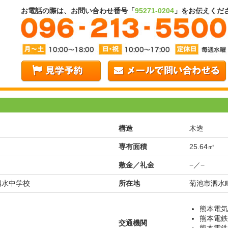
お電話の際は、お問い合わせ番号「
95271-0204
」をお伝えくだ
構造
木造
専有面積
25.64㎡
敷金／礼金
−／−
 泗水中学校
所在地
菊池市泗水町
熊本電気
熊本電鉄
交通機関