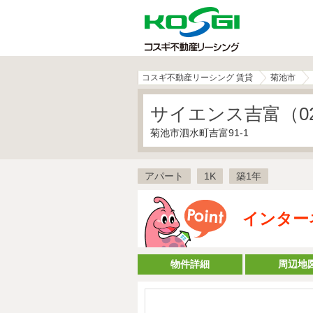
コスギ不動産リーシング 賃貸
菊池市
サイエンス吉富（02
菊池市泗水町吉富91-1
アパート
1K
築1年
インター
物件詳細
周辺地