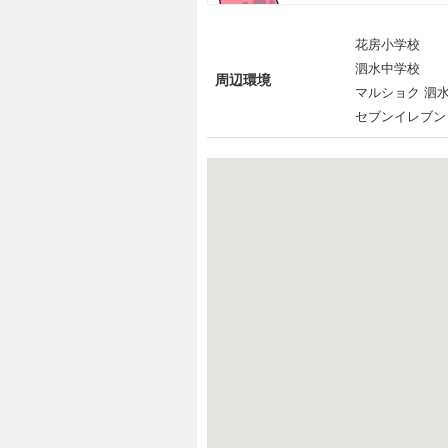
花房小学校
泗水中学校
周辺環境
マルショク 泗
セブンイレブン