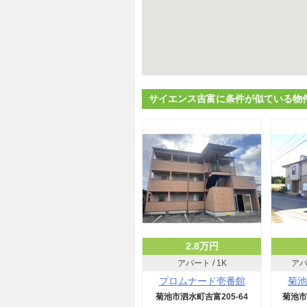
サイエンス吉富に条件が似ている物
2.8万円
アパート / 1K
アパー
プロムナード壱番館
菊池
菊池市泗水町吉富205-64
菊池市