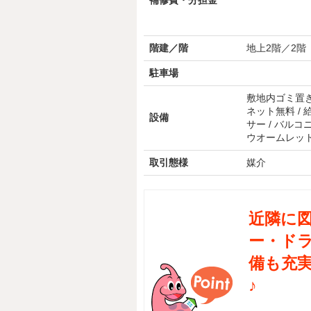
補修費・分担金
階建／階
地上2階／2階
駐車場
敷地内ゴミ置き場 
ネット無料 / 
設備
サー / バルコニ
ウオームレット
取引態様
媒介
近隣に
ー・ド
備も充
♪