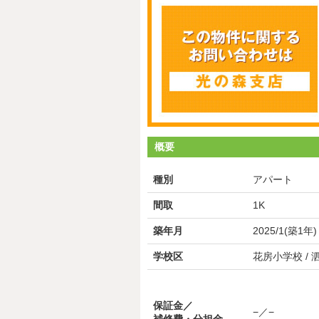
概要
種別
アパート
間取
1K
築年月
2025/1(築1年)
学校区
花房小学校 /
保証金／
−／−