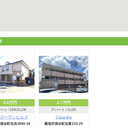
件
3.9万円
3.7万円
ト / 2DK/2LDK
アパート / 1LDK
ガーデンヒルズ
Casa lira
泗水町住吉3890-39
菊池市泗水町吉富210-25