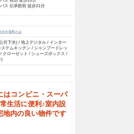
バス 花房 徒歩20分
バス 伝承館前 徒歩21分
めやす賃料とは
(公共下水) / 地上デジタル / インター
 / システムキッチン / シャンプードレッ
) / クローゼット / シューズボックス /
)
にはコンビニ・スーパ
常生活に便利♪室内設
宅地内の良い物件です