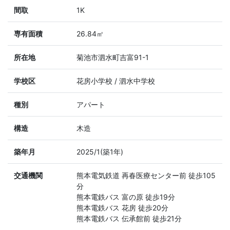
間取
1K
専有面積
26.84㎡
所在地
菊池市泗水町吉富91-1
学校区
花房小学校 / 泗水中学校
種別
アパート
構造
木造
築年月
2025/1(築1年)
交通機関
熊本電気鉄道 再春医療センター前 徒歩105
分
熊本電鉄バス 富の原 徒歩19分
熊本電鉄バス 花房 徒歩20分
熊本電鉄バス 伝承館前 徒歩21分