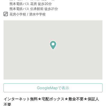
熊本電鉄バス 花房 徒歩20分
熊本電鉄バス 伝承館前 徒歩21分
花房小学校 / 泗水中学校
GoogleMapで表示
インターネット無料★宅配ボックス★敷金不要★保証人
不要