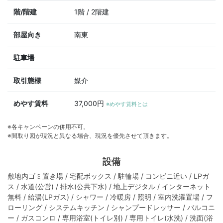
階/階建
1階 / 2階建
部屋向き
南東
駐車場
取引態様
媒介
めやす賃料
37,000円
※めやす賃料とは
※各キャンペーンの併用不可。
※間取り図が現況と異なる場合、現況を優先させて頂きます。
設備
敷地内ゴミ置き場 / 宅配ボックス / 駐輪場 / コンビニ近い / LPガ
ス / 水道(公営) / 排水(公共下水) / 地上デジタル / インターネット
無料 / 給湯(LPガス) / シャワー / 冷暖房 / 照明 / 室内洗濯置場 / フ
ローリング / システムキッチン / シャンプードレッサー / バルコニ
ー / ガスコンロ / 専用浴室(トイレ別) / 専用トイレ(水洗) / 洗面(浴