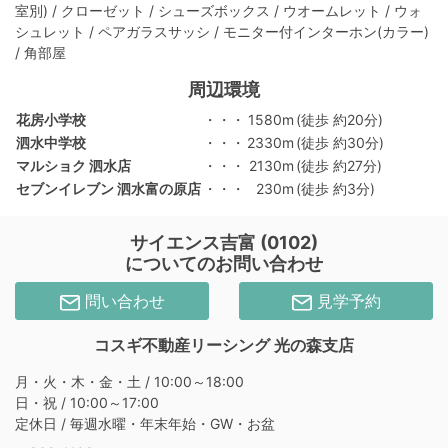
室別) / クローゼット / シューズボックス / ウオームレット / ウォ
シュレット / ペアガラスサッシ / モニター付インターホン(カラー)
/ 角部屋
周辺環境
花房小学校
・・・
1580m
(徒歩 約20分)
泗水中学校
・・・
2330m
(徒歩 約30分)
マルショク 泗水店
・・・
2130m
(徒歩 約27分)
セブンイレブン 泗水富の原店
・・・
230m
(徒歩 約3分)
サイエンス吉富 (0102)
についてのお問い合わせ
問い合わせ
見学予約
コスギ不動産リーシング 光の森支店
月・火・木・金・土 / 10:00～18:00
日・祝 / 10:00～17:00
定休日 / 毎週水曜・年末年始・GW・お盆