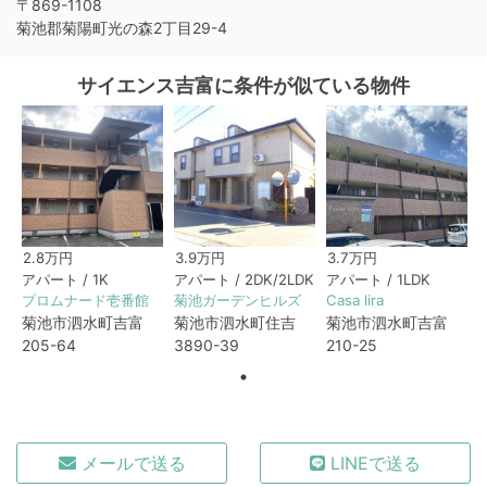
〒869-1108
菊池郡菊陽町光の森2丁目29-4
サイエンス吉富に条件が似ている物件
2.8万円
3.9万円
3.7万円
アパート / 1K
アパート / 2DK/2LDK
アパート / 1LDK
プロムナード壱番館
菊池ガーデンヒルズ
Casa lira
菊池市泗水町吉富
菊池市泗水町住吉
菊池市泗水町吉富
205-64
3890-39
210-25
メールで送る
LINEで送る