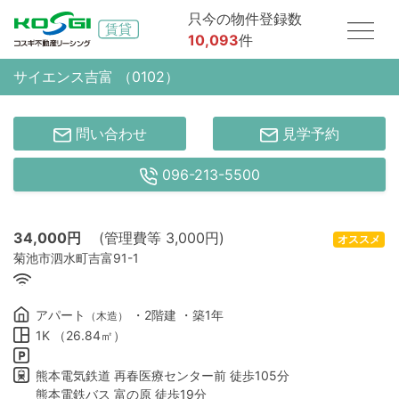
只今の物件登録数
10,093
件
サイエンス吉富 （0102）
問い合わせ
見学予約
096-213-5500
34,000
円
(管理費等 3,000円)
オススメ
菊池市泗水町吉富91-1
アパート
・2階建 ・築1年
（木造）
1K （26.84㎡）
熊本電気鉄道 再春医療センター前 徒歩105分
熊本電鉄バス 富の原 徒歩19分