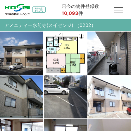
只今の物件登録数
10,093
件
アメニティー水前寺(スイゼンジ) （0202）