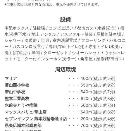
※間取り図が現況と異なる場合、現況を優先させて頂きます。
設備
宅配ボックス / 駐輪場 / コンビニ近い / 都市ガス / 水道(公営) / 排
水(公共下水) / 地上デジタル / アスファルト舗装 / 屋根無駐車場 /
シャワー / 冷暖房 / 照明 / 室内洗濯置場 / フローリング / バルコニ
ー / ガスコンロ設置可 / 専用浴室(トイレ別) / 専用トイレ(水洗) /
洗面(浴室別) / 洋間 / クローゼット / ウオームレット / ウォシュレ
ット / モニター付インターホン(カラー) / 角部屋 / 給湯(都市ガス)
周辺環境
マリア
・・・
400m
(徒歩 約5分)
帯山西小学校
・・・
650m
(徒歩 約9分)
帯山中学校
・・・
540m
(徒歩 約7分)
熊本工業高校
・・・
620m
(徒歩 約8分)
水前寺とうや病院
・・・
560m
(徒歩 約7分)
マックスバリュ 帯山店
・・・
640m
(徒歩 約8分)
セブンイレブン 熊本競輪場通り店
・・・
290m
(徒歩 約4分)
県央広域本部総務部
・・・
700m
(徒歩 約9分)