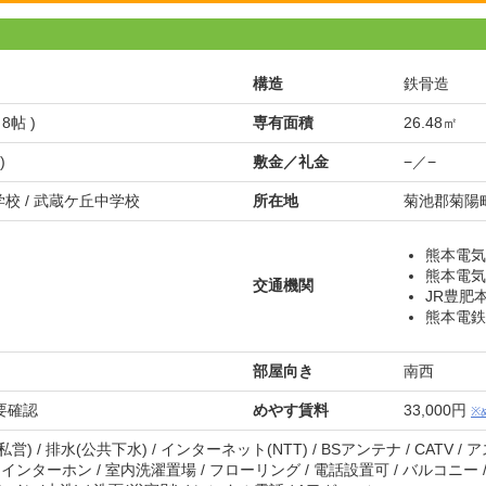
構造
鉄骨造
 8帖 )
専有面積
26.48㎡
)
敷金／礼金
−／−
校 / 武蔵ケ丘中学校
所在地
菊池郡菊陽町
熊本電気
熊本電気
交通機関
JR豊肥
熊本電鉄
部屋向き
南西
空要確認
めやす賃料
33,000円
※
(私営) / 排水(公共下水) / インターネット(NTT) / BSアンテナ / CATV /
/ インターホン / 室内洗濯置場 / フローリング / 電話設置可 / バルコニー 