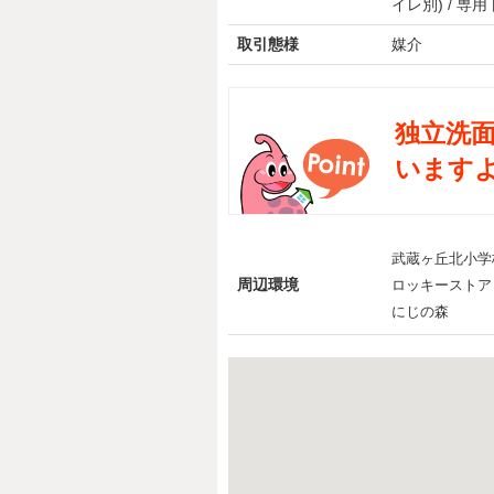
イレ別) / 専用
取引態様
媒介
独立洗
いますよ
武蔵ヶ丘北小学
周辺環境
ロッキーストア
にじの森