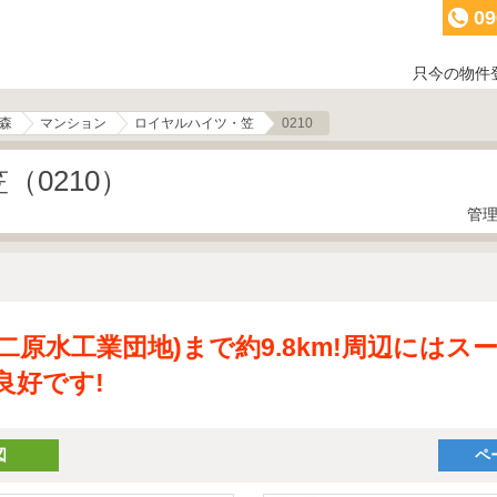
09
只今の物件
森
マンション
ロイヤルハイツ・笠
0210
0210）
管理
(第二原水工業団地)まで約9.8km!周辺には
良好です!
図
ペ