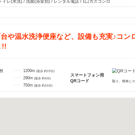
トイレ(水洗) / 洗面(浴室別) / レンタル電話 / 1口ガスコンロ
面台や温水洗浄便座など、設備も充実♪コン
!!
校
1200m
・・・
(徒歩 約15分)
スマートフォン用
290m
・・・
(徒歩 約4分)
QRコード
取り、簡単に
750m
・・・
(徒歩 約10分)