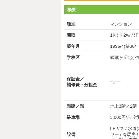
概要
種別
マンション
間取
1K ( K 2帖 / 洋
築年月
1996/4(築30年
学校区
武蔵ヶ丘北小学
保証金／
−／−
補修費・分担金
階建／階
地上3階／2階
駐車場
3,000円/台 
LPガス / 水道
設備
ワー / 冷暖房 